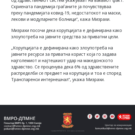
од здравствениот систем укажуваат на ваквиот факт.
Скриената пандемија граѓаните ја почувствуваа
преку пандемијата ковид-19, недостатокот на маски,
лекови и модуларните болници“, кажа Мизрахи.
Мизрахи посочи дека корупцијата е дефинирана како
злоупотреба на јавните средства за приватни цели.
„Корупцијата е дефинирана како злоупотреба на
јавните ресурси за приватна корист која го задава
најголемиот и најтешкиот удар на македонското
здравство. Се проценува дека 6% од здравствените
распределби се предмет на корупција и тоа е според
Транспаренси интернешнал“, укажа Мизрахи.