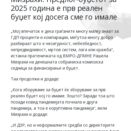
2025 година е прв реален
буџет кој досега сме го имале
„Мој впечаток е дека граѓаните многу малку знаат за
ГДП проценти и компарации, меѓутоа многу добро
разбираат што е несигурност, небезбедност,
непредвидливост, мртов систем, лага или кражба“,
истакна пратеничката од ВМРО-ДПМНЕ Рашела
Мизрахи на денешната собраниска комисиска
седница за финансирање и буџет.
Таа продолжи и додаде:
„Кога зборуваме за буџет ќе зборуваме за прв
реален буџет кој го имаме. Зошто? Заради тоа што
позади ковид пандемијата почнала и друга
пандемија, а тоа е коруптивна пандемија“, вели
Мизрахи и додаде:
„И ДЗР, но и неформалните средби со директорите