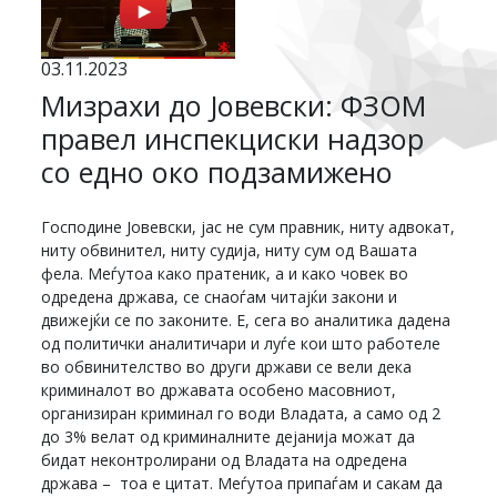
03.11.2023
Мизрахи до Јовевски: ФЗОМ
правел инспекциски надзор
со едно око подзамижено
Господине Јовевски, јас не сум правник, ниту адвокат,
ниту обвинител, ниту судија, ниту сум од Вашата
фела. Меѓутоа како пратеник, а и како човек во
одредена држава, се снаоѓам читајќи закони и
движејќи се по законите. Е, сега во аналитика дадена
од политички аналитичари и луѓе кои што работеле
во обвинителство во други држави се вели дека
криминалот во државата особено масовниот,
организиран криминал го води Владата, а само од 2
до 3% велат од криминалните дејанија можат да
бидат неконтролирани од Владата на одредена
држава – тоа е цитат. Меѓутоа припаѓам и сакам да