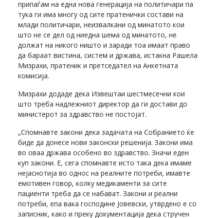
припаѓам на една нова генерација на политичари па
тука ги има многу од сите пратенички состави на
млади политичари, неизвалкани од минатото кои
што не се дел од ниедна шема од минатото, не
должат на никого ништо и заради тоа имаат право
да бараат вистина, систем и држава, истакна Рашела
Мизрахи, пратеник и претседател на Анкетната
комисија.
Мизрахи додаде дека Извештаи шестмесечни кои
што треба надлежниот директор да ги достави до
министерот за здравство не постојат.
„Спомнавте закони дека задачата на Собранието ќе
биде да донесе нови законски решенија. Закони има
во оваа држава особено во здравство. Значи еден
куп закони. Е, сега спомнавте исто така дека имаме
нејаснотија во однос на реалните потреби, имавте
емотивен говор, колку медикаменти за сите
пациенти треба да се набават. Закони и реални
потреби, епа вака господине Јовевски, утврдено е со
записник, како и преку документација дека стручен