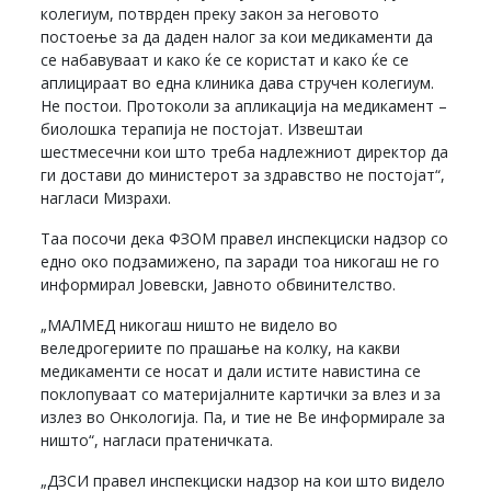
колегиум, потврден преку закон за неговото
постоење за да даден налог за кои медикаменти да
се набавуваат и како ќе се користат и како ќе се
аплицираат во една клиника дава стручен колегиум.
Не постои. Протоколи за апликација на медикамент –
биолошка терапија не постојат. Извештаи
шестмесечни кои што треба надлежниот директор да
ги достави до министерот за здравство не постојат“,
нагласи Мизрахи.
Таа посочи дека ФЗОМ правел инспекциски надзор со
едно око подзамижено, па заради тоа никогаш не го
информирал Јовевски, Јавното обвинителство.
„МАЛМЕД никогаш ништо не видело во
веледрогериите по прашање на колку, на какви
медикаменти се носат и дали истите навистина се
поклопуваат со материјалните картички за влез и за
излез во Онкологија. Па, и тие не Ве информирале за
ништо“, нагласи пратеничката.
„ДЗСИ правел инспекциски надзор на кои што видело