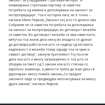
законот за утврдување стратешки интерес и
номинирање стратешки партнер се наметна
потребата од измени и дополнување на законот за
експропријација“. Тоа е ноторна лага, не е точно –
нагласи Миле Лефков.„Законот кој што го донесе ова
Собрание не се наметна потребата за дополнување
на законот за експропријација, во договорот можеби
се наметна. Во договорот можеби се има наметнато,
меѓутоа тоа значи дека некој во владата се дрзнал
да договара работи кои што се надвор од неговата
надлежност и можеби токму заради тоа се крие и
самиот договор“, заклучи пратеникот.Тој посочи
дека она што е многу загрижувачко е тоа што се
зборува за пакет од 5 закони кои што стигнаа со
европско знаменце, а јавноста треба да знае дека се
дерогираат многу повеќе закони.„Со предлог
законите овде се предвидува непочитување на многу
други закони“, нагласи Лефков.