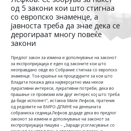
од 5 закони кои што стигнаа
со европско знаменце, а
јавноста треба да знае дека се
дерогираат многу повеќе
закони
Предлог закон за измена и дополнување на законот
за експропријација е еден од законите кои што
неоправдано овде во Собрание стигнаа со европско
знаменце. Тоа кршење на процедурите за кои што
Владата покажа дека најверојатно има некои
лукративни интереси, лукративни потреби, дека во
прашање се провизии или друг интерес кој што треба
да биде исполнет“, истакна Миле Лефков, пратеник
од редовите на ВМРО-ДПМНЕ на денешната
собраниска седница.Лефков додаде дека во предлог
законот за измени и дополнување на законот за
експропријација пишува – „Заради усогласување со