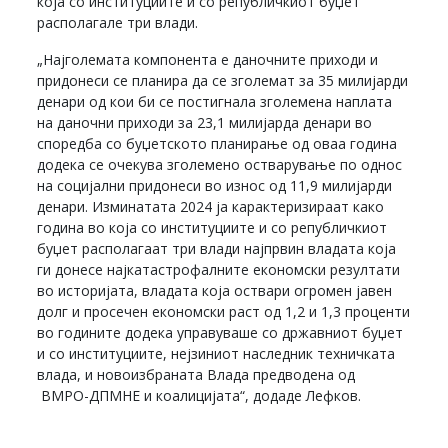
која со институциите и со републичкиот буџет
располагале три влади.
„Најголемата компонента е даночните приходи и
придонеси се планира да се зголемат за 35 милијарди
денари од кои би се постигнала зголемена наплата
на даночни приходи за 23,1 милијарда денари во
споредба со буџетското планирање од оваа година
додека се очекува зголемено остварување по однос
на социјални придонеси во износ од 11,9 милијарди
денари. Изминатата 2024 ја карактеризираат како
година во која со институциите и со републичкиот
буџет располагаат три влади најпрвин владата која
ги донесе најкатастрофалните економски резултати
во историјата, владата која оствари огромен јавен
долг и просечен економски раст од 1,2 и 1,3 проценти
во годините додека управуваше со државниот буџет
и со институциите, нејзиниот наследник техничката
влада, и новоизбраната Влада предводена од
ВМРО-ДПМНЕ и коалицијата“, додаде Лефков.