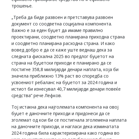
трошење.
„Треба да биде развоен и претставува развоен
документ со соодветна социјална компонента.
Важно е за еден буџет да имаме правилно
проектирани, соодветно планирана приходна страна
и соодветно планирана расходна страна. И како
вовед добро е да се каже уште веднаш дека за
следната фискална 2025 во предлог буџетот на
страна на буџетски приходи е планирано да се
постигне 358,8 милијарди денари наплата, која би
значела приближно 13% раст во споредба со
усвоениот ребаланс на буџетот за 2024 година и
истиот би изнесувал 40,7 милијарди денари повеќе
средства“ рече Лефков.
Тој истакна дека најголемата компонента на овој
буџет е даночните приходи и придонеси да се
зголемат од кои би се постигнала зголемена наплата
на даночните приходи, и нагласи дека изминатата
2024 година била карактеризирана како година во