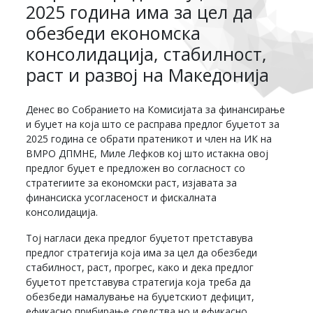
2025 година има за цел да
обезбеди економска
консолидација, стабилност,
раст и развој на Македонија
Денес во Собранието на Комисијата за финансирање
и буџет на која што се расправа предлог буџетот за
2025 година се обрати пратеникот и член на ИК на
ВМРО ДПМНЕ, Миле Лефков кој што истакна овој
предлог буџет е предложен во согласност со
стратегиите за економски раст, изјавата за
финансиска усогласеност и фискалната
консолидација.
Тој нагласи дека предлог буџетот претставува
предлог стратегија која има за цел да обезбеди
стабилност, раст, прогрес, како и дека предлог
буџетот претставува стратегија која треба да
обезбеди намалување на буџетскиот дефицит,
ефикасно прибирање средства но и ефикасно