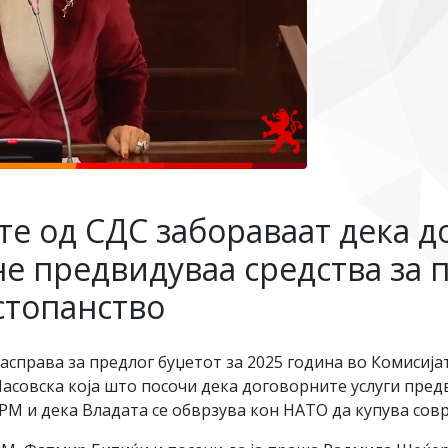
е од СДС забораваат дека до
не предвидуваа средства за 
стопанство
справа за предлог буџетот за 2025 година во Комисија
овска која што посочи дека договорните услуги предви
АРМ и дека Владата се обврзува кон НАТО да купува сов