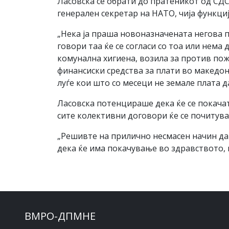
Ласовска се обрати до пратеникот од СД
генерален секретар на НАТО, чија функциј
„Нека ја праша новоназначената негова 
говори таа ќе се согласи со тоа или нема 
комунална хигиена, возила за против пож
финансиски средства за плати во македон
луѓе кои што со месеци не земале плата д
Ласовска потенцираше дека ќе се покача
сите колективни договори ќе се почитува
„Решивте на прилично несмасен начин да
дека ќе има покачување во здравството, в
ВМРО-ДПМНЕ