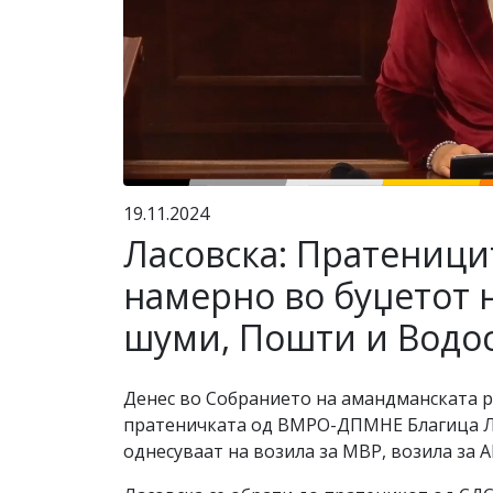
19.11.2024
Ласовска: Пратеницит
намерно во буџетот 
шуми, Пошти и Водо
Денес во Собранието на амандманската ра
пратеничката од ВМРО-ДПМНЕ Благица Лас
однесуваат на возила за МВР, возила за 