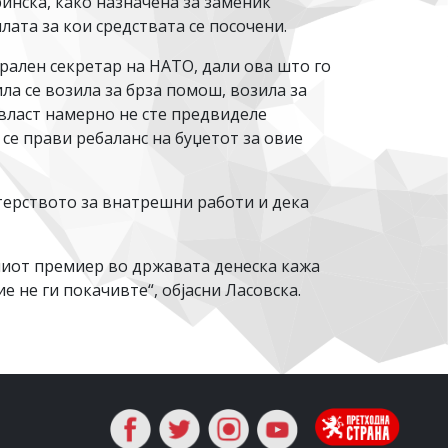
инска, како назначена за заменик
лата за кои средствата се посочени.
рален секретар на НАТО, дали ова што го
зила се возила за брза помош, возила за
 власт намерно не сте предвиделе
се прави ребаланс на буџетот за овие
терството за внатрешни работи и дека
ниот премиер во државата денеска кажа
е не ги покачивте“, објасни Ласовска.