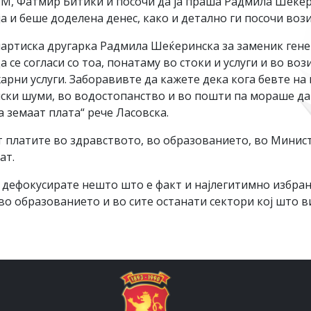
СМ, Фатмир Битиќи и посочи да ја праша Радмила Шеќер
а и беше доделена денес, како и детално ги посочи вози
партиска другарка Радмила Шеќеринска за заменик гене
да се согласи со тоа, понатаму во стоки и услуги и во во
арни услуги. Заборавивте да кажете дека кога бевте на
ски шуми, во водостопанство и во пошти па мораше да 
а земаат плата“ рече Ласовска.
т платите во здравството, во образованието, во Минис
ат.
 дефокусирате нешто што е факт и најлегитимно избра
о образованието и во сите останати сектори кој што ви