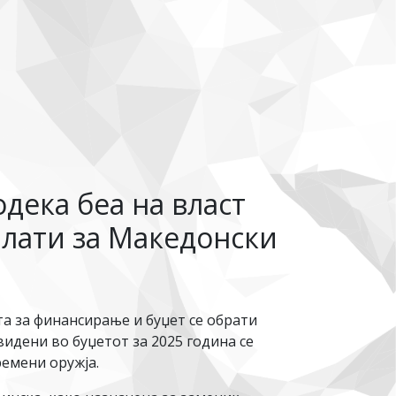
дека беа на власт
плати за Македонски
та за финансирање и буџет се обрати
дени во буџетот за 2025 година се
ремени оружја.