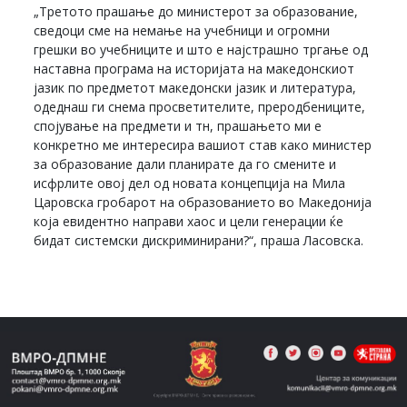
„Третото прашање до министерот за образование,
сведоци сме на немање на учебници и огромни
грешки во учебниците и што е најстрашно тргање од
наставна програма на историјата на македонскиот
јазик по предметот македонски јазик и литература,
одеднаш ги снема просветителите, преродбениците,
спојување на предмети и тн, прашањето ми е
конкретно ме интересира вашиот став како министер
за образование дали планирате да го смените и
исфрлите овој дел од новата концепција на Мила
Царовска гробарот на образованието во Македонија
која евидентно направи хаос и цели генерации ќе
бидат системски дискриминирани?“, праша Ласовска.