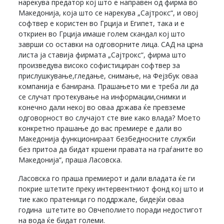
нарекува предатор кој што е направен од фирма во
Македонија, која што се нарекува „Сајтрокс“, и овој
софтвер е користен во Грција и Египет, така и е
откриен во Грција имаше голем скандал кој што
заврши со оставки на одговорните лица. САД на црна
листа ја ставија фирмата „Сајтрокс“, фирма што
произведува високо софистициран софтвер за
прислушкување,гледање, снимање, на Фејзбук оваа
компанија е банирана. Прашањето ми е треба ли да
се случат протекување на информации,снимки и
конечно дали некој во оваа држава ќе превземе
одговорност во случајот сте вие како влада? Моето
конкретно прашање до вас премиере е дали во
Македонија функционираат безбедносните служби
без притоа да бидат кршени правата на граѓаните во
Македонија“, праша Ласовска.
Ласовска го праша премиерот и дали владата ќе ги
покрие штетите преку интервентниот фонд кој што и
тие како пратеници го поддржале, бидејќи оваа
година штетите во Овчеполието поради недостигот
на вода ќе бидат големи.