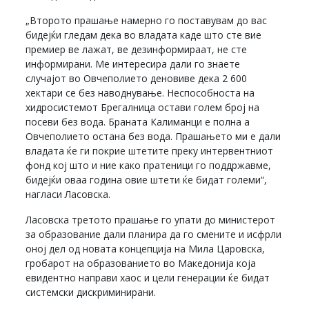
„Второто прашање намерно го поставувам до вас
бидејќи гледам дека во владата каде што сте вие
премиер ве лажат, ве дезинформираат, не сте
информирани. Ме интересира дали го знаете
случајот во Овчеполието деновиве дека 2 600
хектари се без наводнување. Неспособноста на
хидросистемот Брегалница остави голем број на
посеви без вода. Браната Калиманци е полна а
Овчеполието остана без вода. Прашањето ми е дали
владата ќе ги покрие штетите преку интервентниот
фонд кој што и ние како пратеници го поддржавме,
бидејќи оваа година овие штети ќе бидат големи“,
нагласи Ласовска.
Ласовска третото прашање го упати до министерот
за образование дали планира да го смените и исфрли
оној дел од новата концепција на Мила Царовска,
гробарот на образованието во Македонија која
евидентно направи хаос и цели генерации ќе бидат
системски дискриминирани.