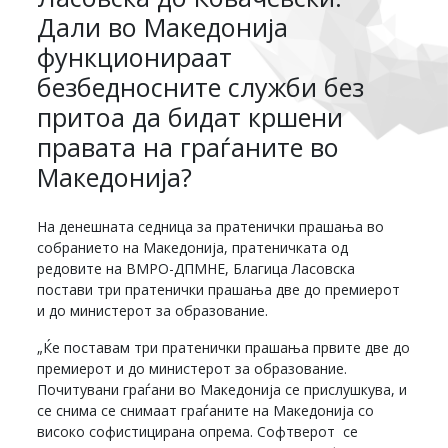
Дали во Македонија
функционираат
безбедносните служби без
притоа да бидат кршени
правата на граѓаните во
Македонија?
На денешната седница за пратенички прашања во
собранието на Македонија, пратеничката од
редовите на ВМРО-ДПМНЕ, Благица Ласовска
постави три пратенички прашања две до премиерот
и до министерот за образование.
„Ќе поставам три пратенички прашања првите две до
премиерот и до министерот за образование.
Почитувани граѓани во Македонија се прислушкува, и
се снима се снимаат граѓаните на Македонија со
високо софистицирана опрема. Софтверот се