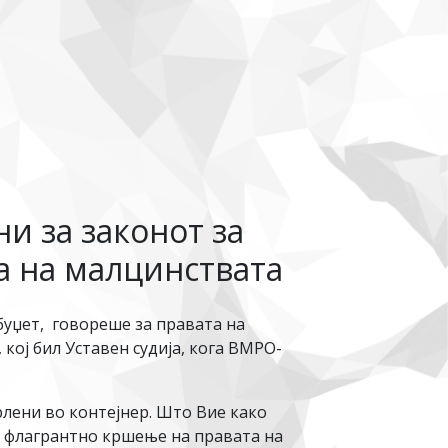
и за законот за
та на малцинствата
уџет, говореше за правата на
кој бил Уставен судија, кога ВМРО-
лени во контејнер. Што Вие како
 е флагрантно кршење на правата на