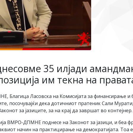
днесовме 35 илјади амандман
опозиција им текна на права
, Благица Ласовска на Комисијата за финансирање и б
ите, посочувајќи дека дотичниот пратеник Сали Мурати, 
конот за јазиците, за на крај да завршат во контејнер.
ја ВМРО-ДПМНЕ поднесе на Законот за јазици, и беа фр
 таквиот начин на практицирање на демократијата. Тоа