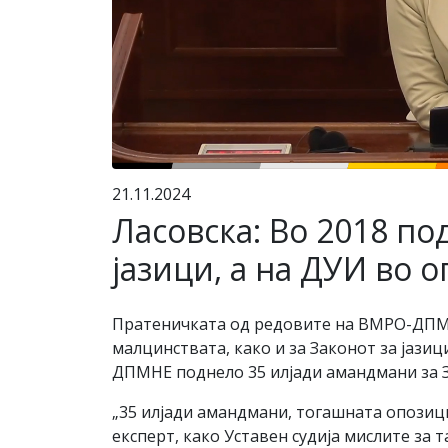
21.11.2024
Ласовска: Во 2018 по
јазици, а на ДУИ во 
Пратеничката од редовите на ВМРО-ДПМНЕ
малцинствата, како и за Законот за јазиц
ДПМНЕ поднело 35 илјади амандмани за За
„35 илјади амандмани, тогашната опозици
експерт, како Уставен судија мислите за