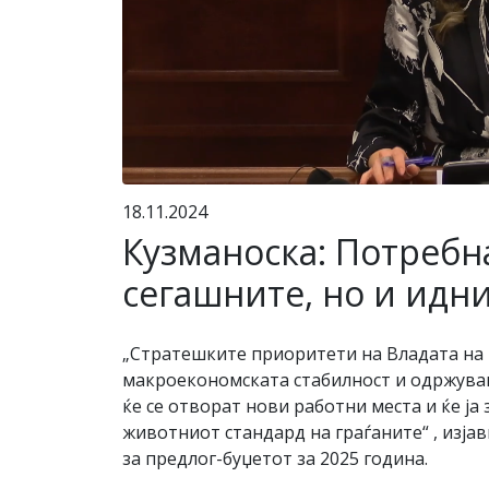
18.11.2024
Кузманоска: Потребна
сегашните, но и идн
„Стратешките приоритети на Владата на
макроекономската стабилност и одржува
ќе се отворат нови работни места и ќе ј
животниот стандард на граѓаните“ , изј
за предлог-буџетот за 2025 година.