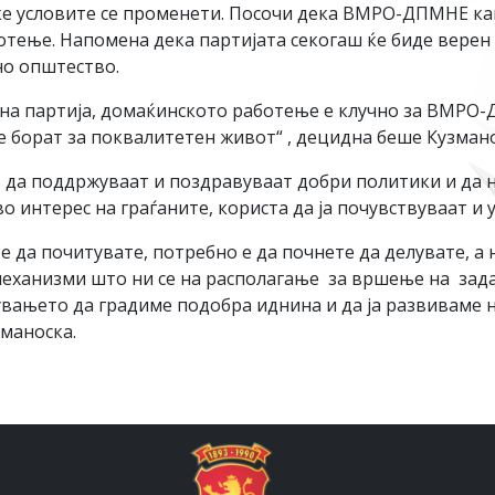
еќе условите се променети. Посочи дека ВМРО-ДПМНЕ ка
тење. Напомена дека партијата секогаш ќе биде верен 
но општество.
рна партија, домаќинското работење е клучно за ВМРО-Д
се борат за поквалитетен живот“ , децидна беше Кузмано
да поддржуваат и поздравуваат добри политики и да не
во интерес на граѓаните, користа да ја почувствуваат и
е да почитувате, потребно е да почнете да делувате, а 
механизми што ни се на располагање за вршење на зада
ојувањето да градиме подобра иднина и да ја развиваме
зманоска.