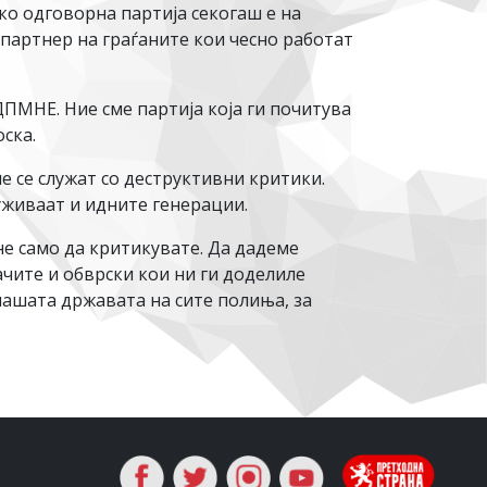
ко одговорна партија секогаш е на
партнер на граѓаните кои чесно работат
ПМНЕ. Ние сме партија која ги почитува
ска.
 се служат со деструктивни критики.
 уживаат и идните генерации.
не само да критикувате. Да дадеме
чите и обврски кои ни ги доделиле
 нашата државата на сите полиња, за