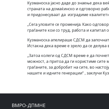
Кузманоска јасно даде до знаење дека в
страната на домаќинско и одговорно рабо
и придонесуваат да изградиме квалитет
„Сега уловите се променија. Како одгово
граѓаните кои со труд, работа и капитал 
Кузманоска апелираше СДСМ да започнат 
Истакна дека време е зрело да се делува 
„Затоа колеги од СДСМ време е да почнет
можност, а притоа да ги користиме сите 
граѓаните, за добробит на сите, во наст
нашите и идните генерации“ , заклучи Ку
ВМРО-ДПМНЕ