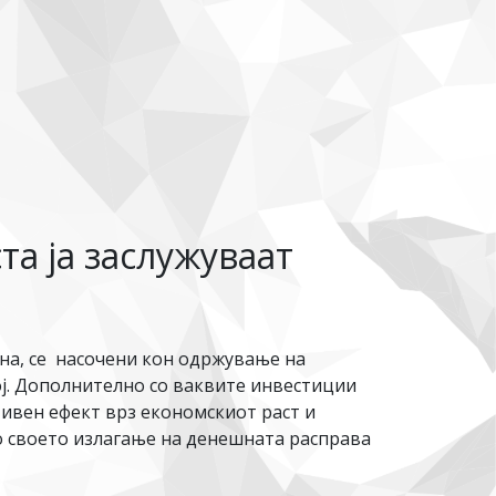
та ја заслужуваат
а, се насочени кон одржување на
ј. Дополнително со ваквите инвестиции
тивен ефект врз економскиот раст и
о своето излагање на денешната расправа