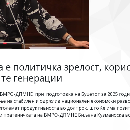
 е политичка зрелост, корис
ите генерации
 ВМРО-ДПМНЕ при подготовка на Буџетот за 2025 годин
ње на стабилен и одржлив национален економски разво
а зголемат продуктивноста во долг рок, што ќе има пози
ави пратеничката на ВМРО-ДПМНЕ Биљана Кузманоска в