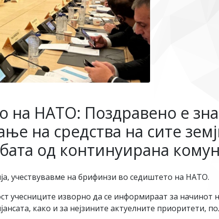
о на НАТО: Поздравено е зн
ње на средства на сите земј
бата од континуирана кому
ја, учествувавме на брифинзи во седиштето на НАТО.
т учесниците изворно да се информираат за начинот 
ансата, како и за нејзините актуелните приоритети, п