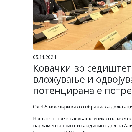
05.11.2024
Ковачки во седиштет
вложување и одвојува
потенцирана е потре
Од 3-5 ноември како собраниска делегаци
Настанот претставуваше уникатна можнос
парламентарниот и владиниот дел на Алиј