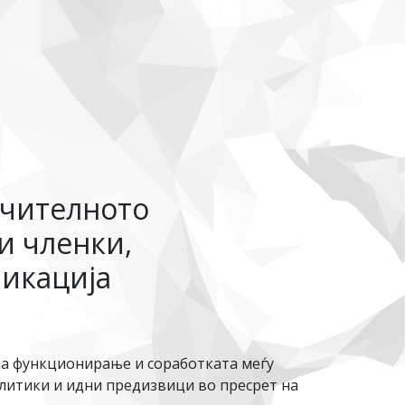
ачителното
и членки,
никација
на функционирање и соработката меѓу
олитики и идни предизвици во пресрет на