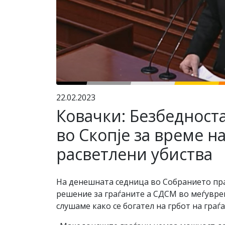
22.02.2023
Ковачки: Безбедноста
во Скопје за време н
расветлени убиства
На денешната седница во Собранието пр
решение за граѓаните а СДСМ во меѓуврем
слушаме како се богател на грбот на граѓ