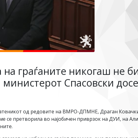
 на граѓаните никогаш не би
а министерот Спасовски досе
атеникот од редовите на ВМРО-ДПМНЕ, Драган Ковачки 
е се претворила во најобичен приврзок на ДУИ, на Али 
аните.