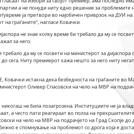
 гласаат на избори за својот премиер, ама последно и
артии а не понуди ниту едно решение за проблемите на
еѓувреме ја претвори во најобичен приврзок на ДУИ на А
т на граѓаните“, нагласи Ковачки.
јаспора не знае колку време би требало да му се посвет
ажал за него.
и требало да му се посвети на министерот за дијаспора о
 до сега. Ниту премиерот кажа нешто за него ниту нега
Ковачки истакна дека безбедноста на граѓаните во Ма
министерот Оливер Спасовски на чело на МВР на подрачј
никогаш не била позагрозена. Институциите не ја владе
аат, а често пати реагираат во полза на прекршителите 
вски на чело на МВР на подрачјето на Град Скопје до д
бежно е спомнување на проблемот со дрога која е доста