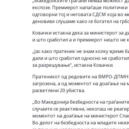
„Македонските граѓани немаа можност да
експозе. Премиерот напаѓаше политички п
одговорни тој и неговата СДСМ која во м
деновиве слушаме како се богател на грбо
Ковачки истакна дека за министерот за ди
и што сработил а и премиерот ништо не к
„Јас како пратеник не знам колку време б
дали и што сработил односно не сработил
за разрешување“, истакна Ковачки.
Пратеникот од редовите на ВМРО-ДПМНЕ, 
загрозена, а од моментот на доаѓање на 
расветлени 20 убиства.
„Во Македонија безбедноста на граѓаните 
случаите се реактивни, некогаш не реагир
моментот на доаѓање на министерот Спасо
Во делот на безбедноста на младите неиз