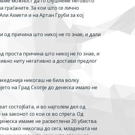
мавме можност да го слушнеме неговото
 граѓаните. За кои што се лично
ли Ахмети и на Артан Груби за кој
и од причина што никој не го знае, и дали
д проста причина што никој не го знае, и
тивно ниту негативно а достави предлог
кедонија никогаш не била волку
ето на Град Скопје до денеска имало не
ат состојбата, и во најголем дел од
на законот со кои се во спрега. Од
енеска имаме не расветлени 20 убиства.
пна како никогаш до сега, младината ни