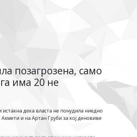
ла позагрозена, само
га има 20 не
истакна дека власта не понудила ниедно
Ахмети и на Артан Груби за кој деновиве