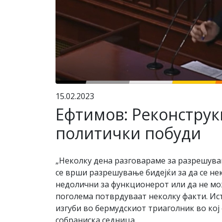
15.02.2023
Ефтимов: Реконструкц
политички побуди
„Неколку дена разговараме за разрешува
се врши разрешување бидејќи за да се не
недолични за функционерот или да не мож
поголема потврдуваат неколку факти. Иста
изгуби во бермудскиот триаголник во ко
собраниска седница.