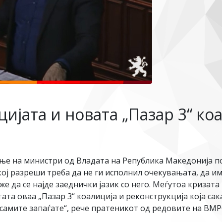
ијата и новата „Пазар 3“ коа
ње на министри од Владата на Република Македонија по
кој разреши треба да не ги исполнил очекувањата, да и
е да се најде заеднички јазик со него. Меѓутоа кризат
та оваа „Пазар 3“ коалиција и реконструкција која сак
ј самите запаѓате“, рече пратеникот од редовите на 