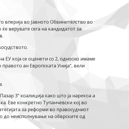
о вперија во Јавното Обвинителство во
го ќе верувате сега на кандидатот за
в.
восудството.
 ЕУ која се оценети со 2, односно имаме
 правото ан Европската Унија“, вели
а.
Пазар 3“ коалиција како што ја нарекоа а
ка. Еве конкретно Тупанчевски кој во
атегијата за реформи во правосудниот
о до неисполнување на обврските од