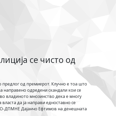
лиција се чисто од
 предлог од премиерот. Клучно е тоа што
ма направено одредени скандали кои се
а во владиното мнозинство дека е многу
а власта да ја направи едноставно се
ВМРО-ДПМНЕ Дајанчо Ефтимов на денешната