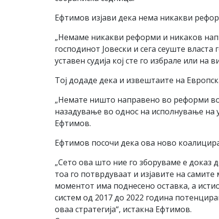
Ефтимов изјави дека нема никакви рефор
„Немаме никакви реформи и никаков напр
господинот Јовески и сега сеуште власта г
уставен судија кој сте го избрале или на
Тој додаде дека и извештаите на Европс
„Немате ништо направено во реформи во п
назадување во однос на исполнување на у
Ефтимов.
Ефтимов посочи дека ова ново коалицирањ
„Сето ова што ние го зборуваме е доказ д
тоа го потврдуваат и изјавите на самите
моментот има поднесено оставка, а истио
систем од 2017 до 2022 година потенцир
оваа стратегија“, истакна Ефтимов.