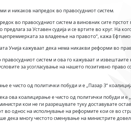
ми и никаков напредок во правосудниот систем.
едок во правосудниот систем а виновник сите прстот г
о предлага за Уставен судија и се вртите во круг. На ко
 вицепремиерката за владеење на правото“, кажа Ефтимо
ката Унија кажуваат дека нема никакви реформи во пра
равосудниот систем и ова го кажуваат и извештаите на
словите за усогласување на нашето позитивно право со
е е чисто од политички побуди и е „Пазар 3“ коалициј
ека ова коалицирање е чисто од политички побуди и е „
 министри кои не ги разрешувате туку доставувате остав
т во однос на исполнување на реформите кои се во стр
аше дека многу честото сменување на министрите довел