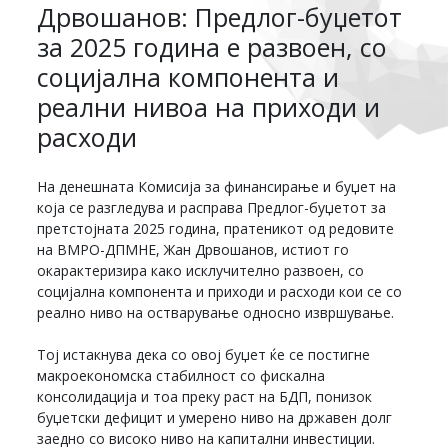
Дрвошанов: Предлог-буџетот
за 2025 година е развоен, со
социјална компонента и
реални нивоа на приходи и
расходи
На денешната Комисија за финансирање и буџет на
која се разгледува и расправа Предлог-буџетот за
претстојната 2025 година, пратеникот од редовите
на ВМРО-ДПМНЕ, Жан Дрвошанов, истиот го
окарактеризира како исклучително развоен, со
социјална компонента и приходи и расходи кои се со
реално ниво на остварување односно извршување.
Тој истакнува дека со овој буџет ќе се постигне
макроекономска стабилност со фискална
консолидација и тоа преку раст на БДП, понизок
буџетски дефицит и умерено ниво на државен долг
заедно со високо ниво на капитални инвестиции.