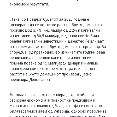
економски резултати.
„Така, со Предлог-буџетот за 2025 година е
планирано да се постигне раст на бруто домашниот
производ од 3,7%, инфлација од 2,2% и капитални
инвестиции од 50,5 милијарди денари кои ќе бидат
реални капитални инвестиции и директно ќе влијаат
на зголемувањето на бруто домашниот производ. За
споредба, од претходно, во изминатите години оваа
реализација на реални капитални инвестиции не
помина повеќе од 15 милијарди денари и имавме
трансфери кои никако не можат да влијаат врз
растот на бруто домашниот производ“, јасно
прецизира Дрвошанов.
Во оваа насока, тој потенцира дека особена и
сериозна економска активност ќе предизвика и
финансиската помош од Владата која се состои во
билатералниот заем од Унгарија, односно поволните
кредити за стопанството кои се повеќе од потребни