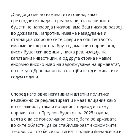
„Сведоци сме во изминатите години, како
претходните влади со реализацијата на нивните
буџети не направија никаков, ама баш никаков развој
во државата. Напротив, имавме назадување и
стагнација скоро во сите сфери на општеството,
имавме низок раст на бруто домашниот производ,
висок буџетски дефицит, ниска реализација на
капитални инвестиции, а од друга страна имавме
енормно високо ниво на задолжување на државата“,
потсетува Дрвошанов на состојбите од изминатите
седум години.
Според него овие негативни и штетни политики
неизбежно се рефлектираат и имаат влијание како
во сегашниот, така и во идниот период и токму
поради тоа со Предлог-буџетот за 2025 година,
целта е да се консолидира состојбата во државата
во сите области, да се стабилизираат економските
текови, со што ќе се постигнат солидни финансиски и