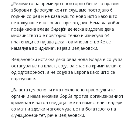
„Резимето на премиерот повторно беше со празни
зборови и флоскули кои ги слушаме постојано 6
години со ред и не каза ништо ново исто како што
не кажуваше и неговиот претходник. Нема да добие
поефикасна влада бидејќи денеска видовме дека
мнозинството е повторно тенко и изнесува 64
пратеници со најава дека тоа мнозинство ќе се
намалува во иднина“, изјави Велјановски.
Велјановски истакна дека оваа нова Влада е сојуз за
останување на власт, сојуз за спас на криминалците
од одговорност, а не сојуз за Европа како што се
најавуваше.
„Власта целосно ги има поклопено правосудните
органи и нема никаква борба против организираниот
криминал и затоа сведоци сме на наместени тендери
со матни зделки и зголемување на богатсвото на
функционерите“, рече Велјановски.