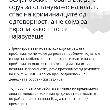
сојуз за останување на власт,
спас на криминалците од
одговорност, а не сојуз за
Европа како што се
најавуваше
„Премиерот вети нова влада која ќе решава
проблеми, но не може да решава проблеми тој што е
извор на проблемот затоа што носителите на сите
проблеми во општеството остануваат на истите
позиции непроменети“, рече пратеникот од редовите
на ВМРО-ДПМНЕ Александар Велјановски на
денешната собраниска седница.
Тој посочи дека се работи за имиња на предложени
лица за министри кои нема да донесат нов квалитет
во работењето на оваа Влада како што тврди
премиерот.