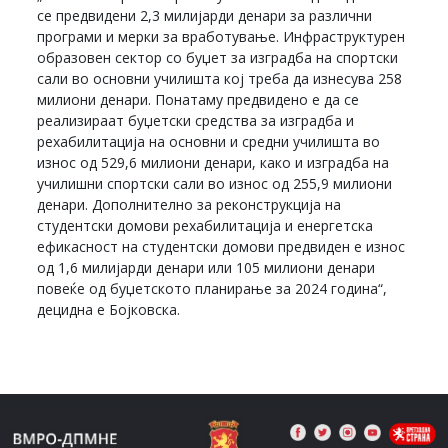
се предвидени 2,3 милијарди денари за различни
програми и мерки за вработување. Инфраструктурен
образовен сектор со буџет за изградба на спортски
сали во основни училишта кој треба да изнесува 258
милиони денари. Понатаму предвидено е да се
реализираат буџетски средства за изградба и
рехабилитација на основни и средни училишта во
износ од 529,6 милиони денари, како и изградба на
училишни спортски сали во износ од 255,9 милиони
денари. Дополнително за реконструкција на
студентски домови рехабилитација и енергетска
ефикасност на студентски домови предвиден е износ
од 1,6 милијарди денари или 105 милиони денари
повеќе од буџетското планирање за 2024 година“,
децидна е Бојковска.