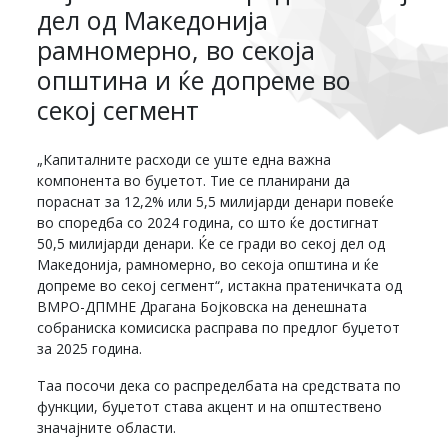
дел од Македонија
рамномерно, во секоја
општина и ќе допреме во
секој сегмент
„Капиталните расходи се уште една важна
компонента во буџетот. Тие се планирани да
пораснат за 12,2% или 5,5 милијарди денари повеќе
во споредба со 2024 година, со што ќе достигнат
50,5 милијарди денари. Ќе се гради во секој дел од
Македонија, рамномерно, во секоја општина и ќе
допреме во секој сегмент“, истакна пратеничката од
ВМРО-ДПМНЕ Драгана Бојковска на денешната
собраниска комисиска расправа по предлог буџетот
за 2025 година.
Таа посочи дека со распределбата на средствата по
функции, буџетот става акцент и на општествено
значајните области.