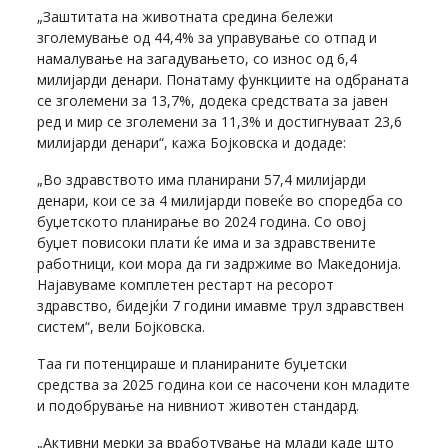
„Заштитата на животната средина бележи
зголемување од 44,4% за управување со отпад и
намалување на загадувањето, со износ од 6,4
милијарди денари. Понатаму функциите на одбраната
се зголемени за 13,7%, додека средствата за јавен
ред и мир се зголемени за 11,3% и достигнуваат 23,6
милијарди денари“, кажа Бојковска и додаде:
„Во здравството има планирани 57,4 милијарди
денари, кои се за 4 милијарди повеќе во споредба со
буџетското планирање во 2024 година. Со овој
буџет повисоки плати ќе има и за здравствените
работници, кои мора да ги задржиме во Македонија.
Најавуваме комплетен рестарт на ресорот
здравство, бидејќи 7 години имавме трул здравствен
систем“, вели Бојковска.
Таа ги потенцираше и планираните буџетски
средства за 2025 година кои се насочени кон младите
и подобрување на нивниот животен стандард.
„Активни мерки за вработување на млади каде што