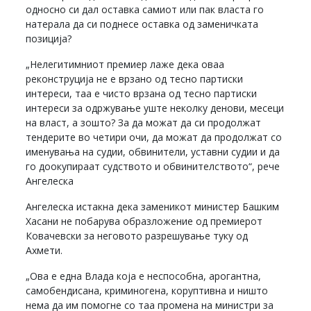
односно си дал оставка самиот или пак власта го
натерала да си поднесе оставка од заменичката
позиција?
„Нелегитимниот премиер лаже дека оваа
реконструција не е врзано од тесно партиски
интереси, таа е чисто врзана од тесно партиски
интереси за одржување уште неколку денови, месеци
на власт, а зошто? За да можат да си продолжат
тендерите во четири очи, да можат да продолжат со
именувања на судии, обвинители, уставни судии и да
го доокупираат судството и обвинителството“, рече
Ангелеска
Ангелеска истакна дека заменикот министер Башким
Хасани не побарува образложение од премиерот
Ковачевски за неговото разрешување туку од
Ахмети.
„Ова е една Влада која е неспособна, арогантна,
самобендисана, криминогена, коруптивна и ништо
нема да им помогне со таа промена на министри за