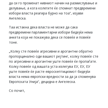
да си го променат нивниот начин на размислување и
делување, а кога колегите ќе спомнат предвремени
избори власта реагира бурно на тоа“, изјави
Ангелеска.
Таа истакна дека власта не може да сака
предвремени парламентарни избори бидејќи нема
анкета која не покажува дека се повеќе и повеќе
тоне.
„Колку сте повеќе агресивни и арогантни обратно
пропорцинално оди вашиот рејтинг, колку повеќе сте
по агресивни и арогантни уште повеќе ќе пропаѓате.
Колку повеќе од вашата уста излегува ЕУ, ЕУ, ЕУ
уште повеќе ќе расте евроскептицизмот бидејќи
власта нема европски вредности за да ја споменува
Европската Унија“, децидна е Ангелеска.
Со почит,