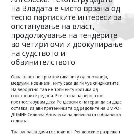
на Владата е чисто врзана од
тесно партиските интереси за
опстанување на власт,
продолжување на тендерите
во четири очи и доокупирање
на судството и
обвинителството
Оваа власт не трпи критика ниту од опозиција,
медиуми, новинари, ниту сака да ги чуе синдикатите.
Најверојатно таа не трпи ниту критика од
сопствените редови. Ете затоа најверојатно
претпоставувам дека Рендевски е натеран да си даде
оставка, изјави пратеничката од редовите на ВМРО-
ДПМНЕ Силвана Ангелеска на денешната собраниска
седница.
Таа запраша дачи господинот Рендевски е разрешен