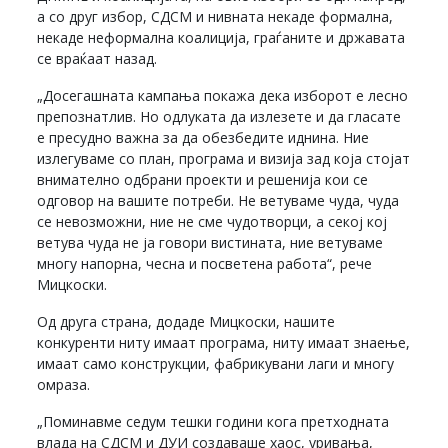
а со друг избор, СДСМ и нивната некаде формална,
некаде неформална коалиција, граѓаните и државата
се враќаат назад.
„Досегашната кампања покажа дека изборот е лесно
препознатлив. Но одлуката да излезете и да гласате
е пресудно важна за да обезбедите иднина. Ние
излегуваме со план, програма и визија зад која стојат
внимателно одбрани проекти и решенија кои се
одговор на вашите потреби. Не ветуваме чуда, чуда
се невозможни, ние не сме чудотворци, а секој кој
ветува чуда не ја говори вистината, ние ветуваме
многу напорна, чесна и посветена работа“, рече
Мицкоски.
Од друга страна, додаде Мицкоски, нашите
конкуренти ниту имаат програма, ниту имаат знаење,
имаат само конструкции, фабрикувани лаги и многу
омраза.
„Поминавме седум тешки години кога претходната
влада на СДСМ и ДУИ создаваше хаос, уривања,