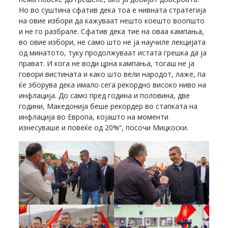
Но во суштина сфатив дека тоа е нивната стратегија
на овие избори да кажуваат нешто коешто воопшто
и не го разбрале. Сфатив дека тие на оваа кампања,
во овие избори, не само што не ја научиле лекцијата
од минатото, туку продолжуваат истата грешка да ја
прават. И кога не води црна кампања, тогаш не ја
говори вистината и како што вели народот, лаже, па
ќе зборува дека имало сега рекордно високо ниво на
инфлација. До само пред година и половина, две
години, Македонија беше рекордер во стапката на
инфлација во Европа, којашто на моменти
изнесуваше и повеќе од 20%“, посочи Мицкоски.