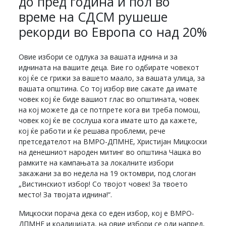
до пред година и пол во
време на СДСМ рушеше
рекорди во Европа со над 20%
Овие избори се одлука за вашата иднина и за
иднината на вашите деца. Вие го одбирате човекот
кој ќе се грижи за вашето маало, за вашата улица, за
вашата општина. Со тој избор вие сакате да имате
човек кој ќе биде вашиот глас во општината, човек
на кој можете да се потпрете кога ви треба помош,
човек кој ќе ве сослуша кога имате што да кажете,
кој ќе работи и ќе решава проблеми, рече
претседателот на ВМРО-ДПМНЕ, Христијан Мицкоски
на денешниот народен митинг во општина Чашка во
рамките на кампањата за локалните избори
закажани за во недела на 19 октомври, под слоган
„Вистинскиот избор! Со твојот човек! За твоето
место! За твојата иднина!“.
Мицкоски порача дека со еден избор, кој е ВМРО-
ДПМНЕ и коалицијата, на овие избори се оди напред,