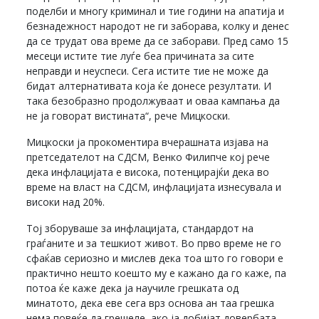
поделби и многу криминал и тие години на апатија и
безнадежност народот не ги заборава, колку и денес
да се трудат ова време да се заборави. Пред само 15
месеци истите тие луѓе беа причината за сите
неправди и неуспеси. Сега истите тие не може да
бидат алтернативата која ќе донесе резултати. И
така безобразно продолжуваат и оваа кампања да
не ја говорат вистината“, рече Мицкоски.
Мицкоски ја прокоментира вчерашната изјава на
претседателот на СДСМ, Венко Филипче кој рече
дека инфлацијата е висока, потенцирајќи дека во
време на власт на СДСМ, инфлацијата изнесувала и
високи над 20%.
Тој зборуваше за инфлацијата, стандардот на
граѓаните и за тешкиот живот. Во прво време не го
сфаќав сериозно и мислев дека тоа што го говори е
практично нешто коешто му е кажано да го каже, па
потоа ќе каже дека ја научиле грешката од
минатото, дека еве сега врз основа ан таа грешка
нема повеќе да грешеле, ако ја добијат довербата.