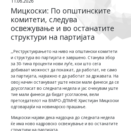
11.06.2026
Мицкоски: По општинските
комитети, следува
освежување и во останатите
структури на партијата
,,Реструктуирањето на ниво на општински комитети
и структура во партијата е завршено. Станува збор
за 30-тина проценти нови луѓе, кои што сега
добиваат можност да покажат, да работат, не само
за партијата, најважно е да работат за државата. На
овој начин остануваат уште некои мали финеси да се
доусогласат во следната недела и јас очекувам уште
тие мали финеси да бидат усогласени, вели
претседателот на ВМРО-ДПМНЕ Христијан Мицкоски
одговарајќи на новинарско прашање.
Мицкоски најави дека најдоцна до следната недела
ќе има ново кадровско освежување и во останатите
структури на партијата.