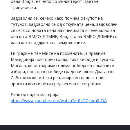
оваа Влада, на чело со министерот Цветан
Трипуновски.
Задоволни се, секако како помина откупот на
тутунот, задоволни се од откупната цена, задоволни
се сега со новата цена на пченицата и генерално за
она што ВМРО-ДПМНЕ, Владата на ВМРО-ДПМНЕ го
дава како поддршка на земјоделците.
Ги градиме темелите на промените, ја правиме
Македонија повторно горда, така ќе биде и тука во
Могила, ќе оствариме голема победа на локалните
избори, повторно ќе биде градоначалник Драганчо
Саботковски, и ќе ги реализира во целост оние
проекти кои ги вети пред неговите сограѓани.
Линк од видео материјал:
https://www.youtube.com/watch?v=6zOCJmm0_DA