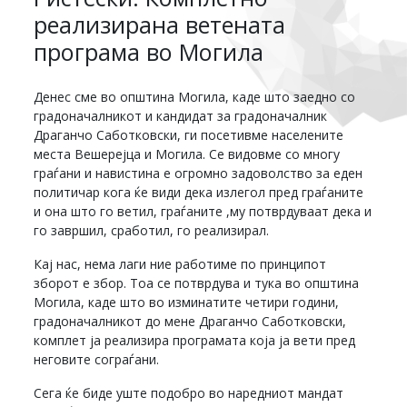
реализирана ветената
програма во Могила
Денес сме во општина Могила, каде што заедно со
градоначалникот и кандидат за градоначалник
Драганчо Саботковски, ги посетивме населените
места Вешерејца и Могила. Се видовме со многу
граѓани и навистина е огромно задоволство за еден
политичар кога ќе види дека излегол пред граѓаните
и она што го ветил, граѓаните ,му потврдуваат дека и
го завршил, сработил, го реализирал.
Кај нас, нема лаги ние работиме по принципот
зборот е збор. Тоа се потврдува и тука во општина
Могила, каде што во изминатите четири години,
градоначалникот до мене Драганчо Саботковски,
комплет ја реализира програмата која ја вети пред
неговите сограѓани.
Сега ќе биде уште подобро во наредниот мандат