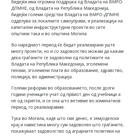
бидејќи има огромна поддршка од Владата на ВМРО-
ДПМНЕ, од Владата на Република Македонија,
бидејќи големи средства Владата на ВМРО-ДПМНЕ
одделува за локалните самоуправи, и реализација на
капитални инфраструктурни проекти во сите
општини така и во општина Могила.
Во наредниот период ќе бидат реализирани уште
многу проекти, но и со задоволство можам да кажам
дека граѓаните се задоволни од политиките на
Владата на Република Македонија, зголемени
пензии, зголемени плати во образование, здравство,
полиција, во администрација.
Големи реформи во образованието, после долги
години учениците учат од првиот ден од учебници а
не од скрипти, и се она што ветивме во изминатиов
период, го реализиравме.
Тука во Могила, каде што сме денес, е земјоделски
крај и навистина многу сум задоволен што граѓаните,
покажуваат задоволство од аграрните политики на