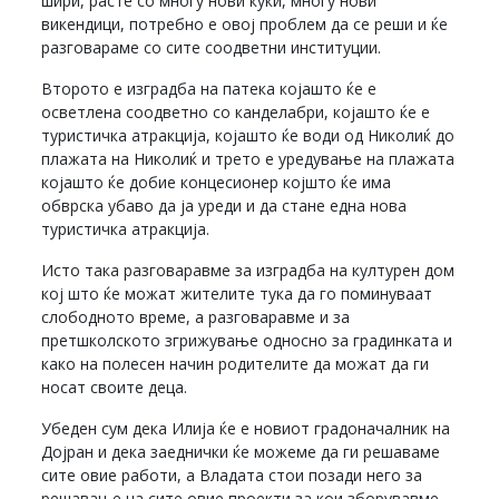
шири, расте со многу нови куќи, многу нови
викендици, потребно е овој проблем да се реши и ќе
разговараме со сите соодветни институции.
Второто е изградба на патека којашто ќе е
осветлена соодветно со канделабри, којашто ќе е
туристичка атракција, којашто ќе води од Николиќ до
плажата на Николиќ и трето е уредување на плажата
којашто ќе добие концесионер којшто ќе има
обврска убаво да ја уреди и да стане една нова
туристичка атракција.
Исто така разговаравме за изградба на културен дом
кој што ќе можат жителите тука да го поминуваат
слободното време, а разговаравме и за
претшколското згрижување односно за градинката и
како на полесен начин родителите да можат да ги
носат своите деца.
Убеден сум дека Илија ќе е новиот градоначалник на
Дојран и дека заеднички ќе можеме да ги решаваме
сите овие работи, а Владата стои позади него за
решавање на сите овие проекти за кои зборувавме.