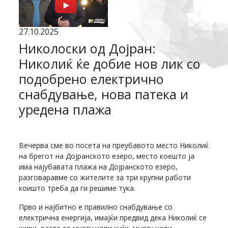
27.10.2025
Николоски од Дојран:
Николиќ ќе добие нов лик со
подобрено електрично
снабдување, нова патека и
уредена плажа
Вечерва сме во посета на преубавото место Николиќ
на брегот на Дојранското езеро, место коешто ја
има најубавата плажа на Дојранското езеро,
разговаравме со жителите за три крупни работи
коишто треба да ги решиме тука.
Прво и најбитно е правилно снабдување со
електрична енергија, имајќи предвид дека Николиќ се