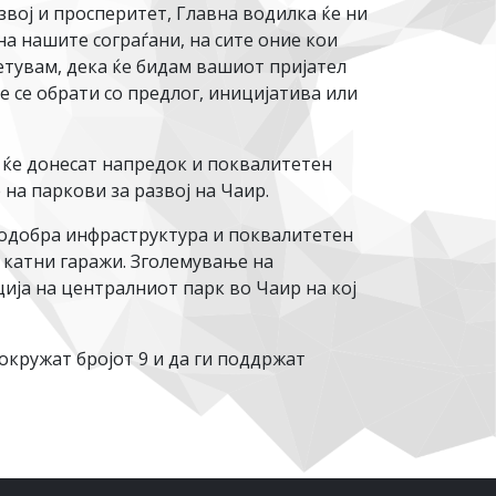
вој и просперитет, Главна водилка ќе ни
на нашите сограѓани, на сите оние кои
ветувам, дека ќе бидам вашиот пријател
ќе се обрати со предлог, иницијатива или
и ќе донесат напредок и поквалитетен
на паркови за развој на Чаир.
подобра инфраструктура и поквалитетен
 катни гаражи. Зголемување на
ја на централниот парк во Чаир на кој
аокружат бројот 9 и да ги поддржат