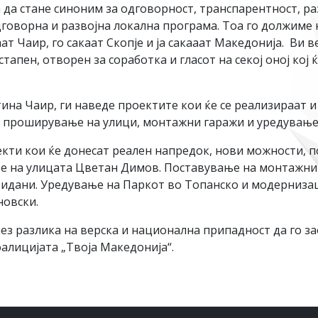
да стане синоним за одговорност, транспарентност, раз
дговорна и развојна локална програма. Тоа го должиме 
аат Чаир, го сакаат Скопје и ја сакааат Македонија. Ви 
апен, отворен за соработка и гласот на секој оној кој 
ина Чаир, ги наведе проектите кои ќе се реализираат 
о проширување на улици, монтажни гаражи и уредување 
екти кои ќе донесат реален напредок, нови можности, 
е на улицата Цветан Димов. Поставување на монтажни
идани. Уредување на Паркот во Топанско и модернизаци
новски.
 без разлика на верска и национална припадност да го з
лицијата „Твоја Македонија“.