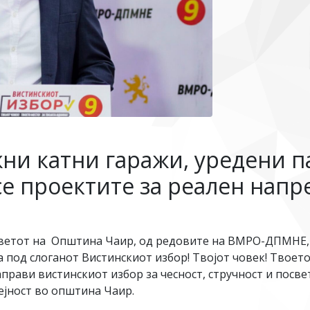
жни катни гаражи, уредени п
се проектите за реален напр
Советот на Општина Чаир, од редовите на ВМРО-ДПМНЕ,
од слоганот Вистинскиот избор! Твојот човек! Твоето м
прави вистинскиот избор за чесност, стручност и посве
дејност во општина Чаир.