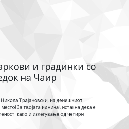
аркови и градинки со
едок на Чаир
 Никола Трајановски, на денешниот
есто! За твојата иднина!, истакна дека е
теност, како и излегување од четири