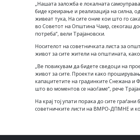
„Нашата заложба е локалната самоуправа 
биде креирање и реализација на силна, о
живеат тука, На сите оние кои што го сак
во Советот на Општина Чаир, секогаш дост
потреба“, вели Трајановски.
Носителот на советничката листа за општ
живот за сите жители на општината, как
„Ве повикувам да бидете сведоци на про
живот за сите. Проекти како проширувањ
капацитетите на градинките Снежана и Ф
што во моментов се наоѓаме“, рече Траја
На крај тој упати порака до сите граѓани
советничките листи на ВМРО-ДПМНЕ и коа