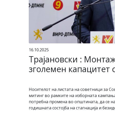
16.10.2025
Трајановски : Монта
зголемен капацитет 
Носителот на листата на советници за 
митинг во рамките на изборната кампања п
потребна промена во општината, да се на
годишната состојба на стагнација и бези