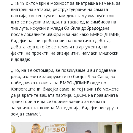
,,На 19 октомври е можност за внатрешна измена, за
внатрешна катарза, реструктуирање на самата
партија, свесен сум и знам дека таму има луѓе кои
што се искусни и млади, па таква една симбиоза на
тие луѓе, искусни и млади би била добредојдена
после локалните избори и за нас како ВМРО-ДПМНЕ,
бидејќи нас ни треба корисна политичка дебата,
дебата која што ќе се темели на аргументи, на
факти, на проекти, на визија итн“, нагласи Мицкоски
и додаде:
,,Но, на 19 октомври, ве повикуваме и ви подаваме
рака, излезете заокружете го бројот 9 за Сашо, за
победничката листа на ВМРО-ДПМНЕ овде во
Кривогаштани, бидејќи само на тој начин ќе можете
да ја вратите вашата партија, СДСМ, на правилната
траекторија и да се бориме заедно за нашата
заедничка татковина Македонија, бидејќи ние друга
земја немаме“.