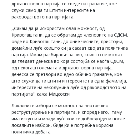
државотворна партија се сведе на гранапче, кое
служи само да ги штити интересите на
раководството на партијата.
,,Сакам да ја искористам оваа можност, од
Кривогаштани, да се обратам до членовите на СДСМ,
овде во Кривогаштани, до оние чесните, пристојни,
домаќини луѓе коишто си ја сакаат својата политичка
партија. Имам разбирање за нив, коишто не можат
да гледаат денеска во која состојба се наоѓа СДСМ,
од некогаш големата и државотворна партија,
денеска се претвори во едно обично гранапче, кое
што служи да ги штити интересите на една фамилија,
интересите на неколумина луѓе од раководството на
партијата“, кажа Мицкоски.
Локалните избори се можност за внатрешно
реструктуирање на партијата, и според него, таму
има искусни и млади луѓе кои се добредојдени после
локалните избори, бидејќи е потребна корисна
политичка дебата.