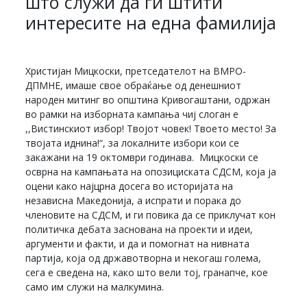
што служи да ги штити
интересите на една фамилија
Христијан Мицкоски, претседателот на ВМРО-
ДПМНЕ, имаше свое обраќање од денешниот
народен митинг во општина Кривогаштани, одржан
во рамки на изборната кампања чиј слоган е
,,Вистинскиот избор! Твојот човек! Твоето место! За
твојата иднина!“, за локалните избори кои се
закажани на 19 октомври годинава. Мицкоски се
осврна на кампањата на опозициската СДСМ, која ја
оцени како најцрна досега во историјата на
независна Македонија, а испрати и порака до
членовите на СДСМ, и ги повика да се приклучат кон
политичка дебата заснована на проекти и идеи,
аргументи и факти, и да и помогнат на нивната
партија, која од државотворна и некогаш голема,
сега е сведена на, како што вели тој, гранапче, кое
само им служи на малкумина.