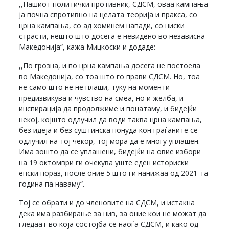
,,Нашиот политички противник, СДСМ, оваа кампања
ја почна спротивно на целата теорија и пракса, со
црна кампања, со ад хоминем напади, со ниски
страсти, нешто што досега е невидено во независна
Македонија“, кажа Мицкоски и додаде:
,,По грозна, и по црна кампања досега не постоела
во Македонија, со тоа што го прави СДСМ. Но, тоа
не само што не не плаши, туку на моменти
предизвикува и чувство на смеа, но и желба, и
инспирација да продолжиме и понатаму, и бидејќи
некој, којшто одлучил да води таква црна кампања,
без идеја и без суштинска понуда кон граѓаните се
одлучил на тој чекор, тој мора да е многу уплашен.
Има зошто да се уплашени, бидејќи на овие избори
на 19 октомври ги очекува уште еден историски
епски пораз, после оние 5 што ги нанижаа од 2021-та
година па наваму“.
Тој се обрати и до членовите на СДСМ, и истакна
дека има разбирање за нив, за оние кои не можат да
гледаат во која состојба се наоѓа СДСМ, и како од