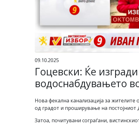
09.10.2025
Гоцевски: Ќе изград
водоснабдувањето в
Нова фекална канализација за жителите о
од градот и проширување на постојниот Д
Затоа, почитувани сограѓани, вистинскио