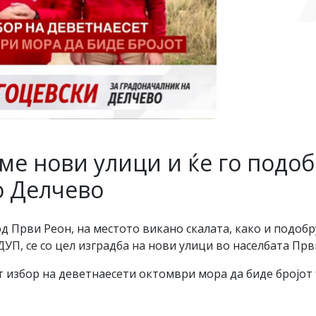
име нови улици и ќе го подо
о Делчево
д Први Реон, на местото викано скалата, како и подоб
УП, се со цел изградба на нови улици во населбата Прв
т избор на деветнаесети октомври мора да биде бројот 