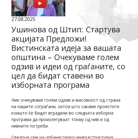
27.08.2025
Ушинова од Штип: Стартува
акцијата Предложи!
Вистинската идеја за вашата
општина – Очекуваме голем
одзив и идеи од граѓаните, со
цел да бидат ставени во
изборната програма
Ние очекуваме голем одзив и масовност од страна
на нашите сограѓани, затоа што сакаме проектите
коишто ќе бидат вградени во следната изборна
програма да произлегуваат токму од нив и од
нивните потреби.
Сведоци сме на урбанистичко-инфраструктурна