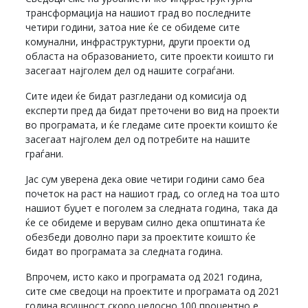
трансформација на нашиот град во последните
четири години, затоа ние ќе се обидеме сите
комунални, инфраструктурни, други проекти од
областа на образованието, сите проекти коишто ги
засегаат најголем дел од нашите сограѓани.
Сите идеи ќе бидат разгледани од комисија од
експерти пред да бидат преточени во вид на проекти
во програмата, и ќе гледаме сите проекти коишто ќе
засегаат најголем дел од потребите на нашите
граѓани.
Јас сум уверена дека овие четири години само беа
почеток на раст на нашиот град, со оглед на тоа што
нашиот буџет е поголем за следната година, така да
ќе се обидеме и верувам силно дека општината ќе
обезбеди доволно пари за проектите коишто ќе
бидат во програмата за следната година.
Впрочем, исто како и програмата од 2021 година,
сите сме сведоци на проектите и програмата од 2021
година всушност скоро целосно 100 процентно е