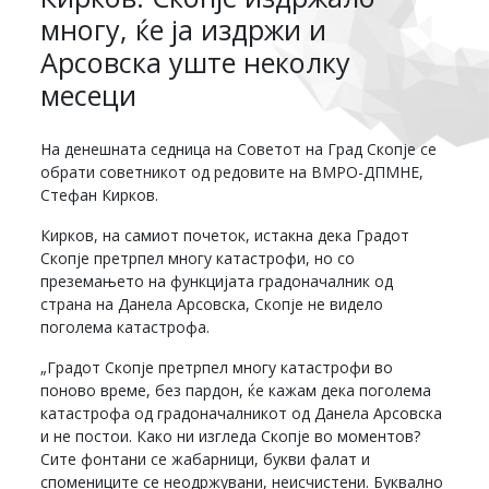
многу, ќе ја издржи и
Арсовска уште неколку
месеци
На денешната седница на Советот на Град Скопје се
обрати советникот од редовите на ВМРО-ДПМНЕ,
Стефан Кирков.
Кирков, на самиот почеток, истакна дека Градот
Скопје претрпел многу катастрофи, но со
преземањето на функцијата градоначалник од
страна на Данела Арсовска, Скопје не видело
поголема катастрофа.
„Градот Скопје претрпел многу катастрофи во
поново време, без пардон, ќе кажам дека поголема
катастрофа од градоначалникот од Данела Арсовска
и не постои. Како ни изгледа Скопје во моментов?
Сите фонтани се жабарници, букви фалат и
спомениците се неодржувани, неисчистени. Буквално