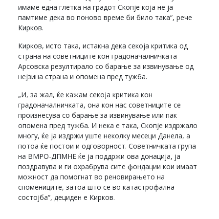
имаме една глетка на градот Скопје која не ја
памтиме дека во поново време би било така“, рече
Кирков.
Кирков, исто така, истакна дека секоја критика од
страна на советниците кон градоначалничката
Арсовска резултирало со барање за извинување од
нејзина страна и опомена пред тужба.
„И, за жал, ќе кажам секоја критика кон
градоначалничката, она кон нас советниците се
произнесува со барање за извинување или пак
опомена пред тужба. И нека е така, Скопје издржало
многу, ќе ја издржи уште неколку месеци Данела, а
потоа ќе постои и одговорност. Советничката група
на ВМРО-ДПМНЕ ќе ја поддржи ова донација, ја
поздравува и ги охрабрува сите фондации кои имаат
можност да помогнат во реновирањето на
спомениците, затоа што се во катастрофална
состојба“, дециден е Кирков.