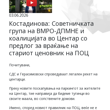
03.06.2026
Костадинова: Советничката
група на ВМРО-ДПМНЕ и
коалицијата во Центар со
предлог за враќање на
стариот ценовник на ПОЦ
Почитувани,
СДС и Герасимовски спроведуваат легален рекет на
центарци.
Преку новите поскапувања на паркингот за жителите
на Центар, тие направија да бидеме тугинци во
своите маала, во сопствените домови.
Имено, според новиот правилник на ПОЦ, веќе не е