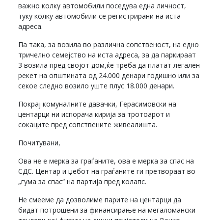
важно колку автомобили поседува една личност,
туку колку автомобили се регистрирани на иста
адреса.
Па така, за возила во различна сопственост, на едно
тричелно семејство на иста адреса, за да паркираат
3 возила пред својот дом,ќе треба да платат легален
рекет на општината од 24.000 денари годишно или за
секое следно возило уште плус 18.000 денари.
Покрај комуналните давачки, Герасимовски на
центарци ни испорача кирија за тротоарот и
сокаците пред сопствените живеалишта.
Почитувани,
Ова не е мерка за граѓаните, ова е мерка за спас на
СДС. Центар и џебот на граѓаните ги претвораат во
„гума за спас“ на партија пред колапс.
Не смееме да дозволиме парите на центарци да
бидат потрошени за финансирање на мегаломански