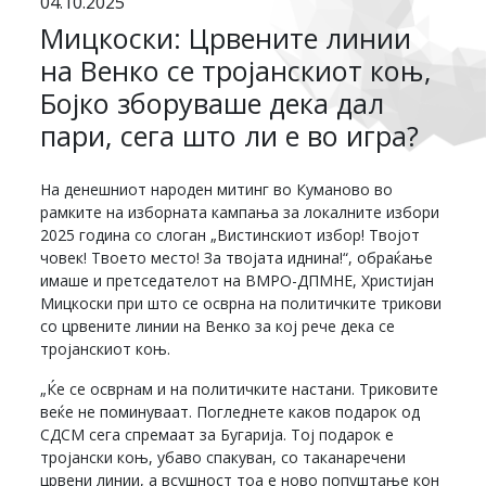
04.10.2025
Мицкоски: Црвените линии
на Венко се тројанскиот коњ,
Бојко зборуваше дека дал
пари, сега што ли е во игра?
На денешниот народен митинг во Куманово во
рамките на изборната кампања за локалните избори
2025 година со слоган „Вистинскиот избор! Твојот
човек! Твоето место! За твојата иднина!“, обраќање
имаше и претседателот на ВМРО-ДПМНЕ, Христијан
Мицкоски при што се осврна на политичките трикови
со црвените линии на Венко за кој рече дека се
тројанскиот коњ.
„Ќе се осврнам и на политичките настани. Триковите
веќе не поминуваат. Погледнете каков подарок од
СДСМ сега спремаат за Бугарија. Тој подарок е
тројански коњ, убаво спакуван, со таканаречени
црвени линии, а всушност тоа е ново попуштање кон