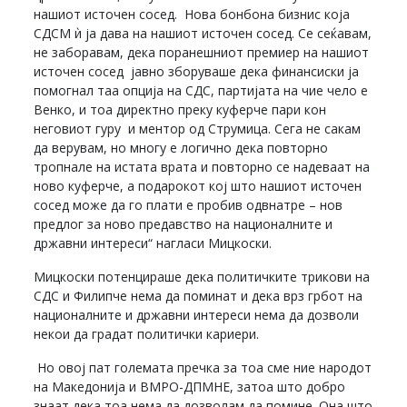
нашиот источен сосед. Нова бонбона бизнис која
СДСМ ѝ ја дава на нашиот источен сосед. Се сеќавам,
не заборавам, дека поранешниот премиер на нашиот
источен сосед јавно зборуваше дека финансиски ја
помогнал таа опција на СДС, партијата на чие челo е
Венко, и тоа директно преку куферче пари кон
неговиот гуру и ментор од Струмица. Сега не сакам
да верувам, но многу е логично дека повторно
тропнале на истата врата и повторно се надеваат на
ново куферче, а подарокот кој што нашиот источен
сосед може да го плати е пробив одвнатре – нов
предлог за ново предавство на националните и
државни интереси“ нагласи Мицкоски.
Мицкоски потенцираше дека политичките трикови на
СДС и Филипче нема да поминат и дека врз грбот на
националните и државни интереси нема да дозволи
некои да градат политички кариери.
Но овој пат големата пречка за тоа сме ние народот
на Македонија и ВМРО-ДПМНЕ, затоа што добро
знаат дека тоа нема да дозволам да помине. Она што