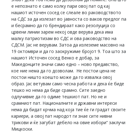
е непознато е само колку пари овој пат од кај
нашиот источен сосед се слеале во раководството
на СДС за да излезат во јавноста со ваков предлог па
и бесрамно да го брендираат како резолуција со
црвени линии зарем некој овде верува дека има
малку патриотизам во СДС и ова раководство на
СДСМ. Јас не верувам. Затоа да излеземе масовно на
19 октомври и да го заокружиме бројот 9. Тоа што за
нашиот Источен сосед Венко е добар, за
Македонците значи само едно – ново предавство,
кое ние нема да го дозволам. Не постои цена не
постои ништо коешто може да го извалка овој
образ. Јас ветувам само чесна работа и дека ќе биде
тешко но нема да биде срамно. Сите заедно
одлучивме да го одиме тешкиот пат. Но не и
срамниот пат. Националните и државни интереси
нема да бидат крчма над која тие ќе ги градат своите
кариери, а овој пат народот ги знае сите нивни
трикови и ќе загубат дебело на овие избори“ заклучи
Мицкоски.