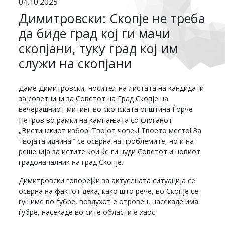
04.10.2025
Димитровски: Скопје не треба
да биде град кој ги мачи
скопјани, туку град кој им
служи на скопјани
Даме Димитровски, носител на листата на кандидати
за советници за Советот на Град Скопје на
вечерашниот митинг во скопската општина Ѓорче
Петров во рамки на кампањата со слоганот
„Вистинскиот избор! Твојот човек! Твоето место! За
твојата иднина!“ се осврна на проблемите, но и на
решенија за истите кои ќе ги нуди Советот и новиот
градоначалник на град Скопје.
Димитровски говорејќи за актуелната ситуација се
осврна на фактот дека, како што рече, во Скопје се
гушиме во ѓубре, воздухот е отровен, насекаде има
ѓубре, насекаде во сите области е хаос.