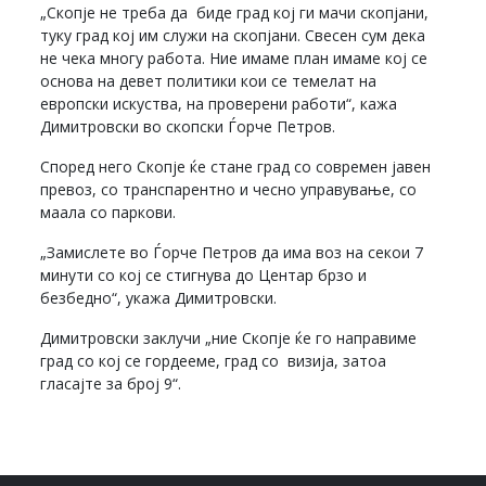
„Скопје не треба да биде град кој ги мачи скопјани,
туку град кој им служи на скопјани. Свесен сум дека
не чека многу работа. Ние имаме план имаме кој се
основа на девет политики кои се темелат на
европски искуства, на проверени работи“, кажа
Димитровски во скопски Ѓорче Петров.
Според него Скопје ќе стане град со современ јавен
превоз, со транспарентно и чесно управување, со
маала со паркови.
„Замислете во Ѓорче Петров да има воз на секои 7
минути со кој се стигнува до Центар брзо и
безбедно“, укажа Димитровски.
Димитровски заклучи „ние Скопје ќе го направиме
град со кој се гордееме, град со визија, затоа
гласајте за број 9“.