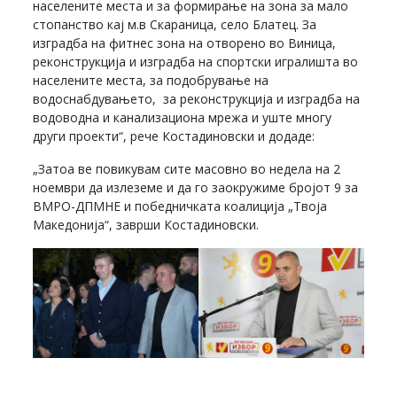
населените места и за формирање на зона за мало
стопанство кај м.в Скараница, село Блатец. За
изградба на фитнес зона на отворено во Виница,
реконструкција и изградба на спортски игралишта во
населените места, за подобрување на
водоснабдувањето, за реконструкција и изградба на
водоводна и канализациона мрежа и уште многу
други проекти“, рече Костадиновски и додаде:
„Затоа ве повикувам сите масовно во недела на 2
ноември да излеземе и да го заокружиме бројот 9 за
ВМРО-ДПМНЕ и победничката коалиција „Твоја
Македонија“, заврши Костадиновски.