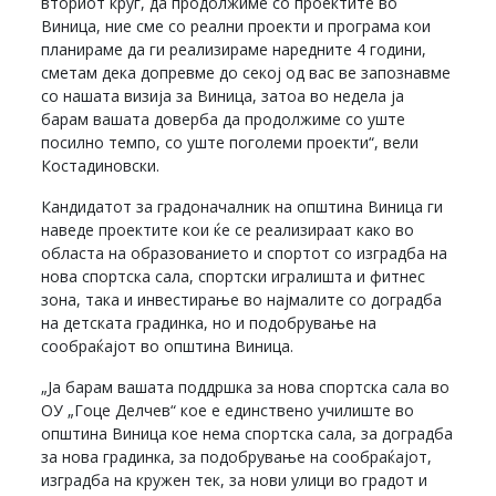
вториот круг, да продолжиме со проектите во
Виница, ние сме со реални проекти и програма кои
планираме да ги реализираме наредните 4 години,
сметам дека допревме до секој од вас ве запознавме
со нашата визија за Виница, затоа во недела ја
барам вашата доверба да продолжиме со уште
посилно темпо, со уште поголеми проекти“, вели
Костадиновски.
Кандидатот за градоначалник на општина Виница ги
наведе проектите кои ќе се реализираат како во
областа на образованието и спортот со изградба на
нова спортска сала, спортски игралишта и фитнес
зона, така и инвестирање во најмалите со доградба
на детската градинка, но и подобрување на
сообраќајот во општина Виница.
„Ја барам вашата поддршка за нова спортска сала во
ОУ „Гоце Делчев“ кое е единствено училиште во
општина Виница кое нема спортска сала, за доградба
за нова градинка, за подобрување на сообраќајот,
изградба на кружен тек, за нови улици во градот и