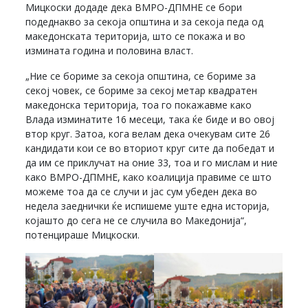
Мицкоски додаде дека ВМРО-ДПМНЕ се бори
подеднакво за секоја општина и за секоја педа од
македонската територија, што се покажа и во
измината година и половина власт.
„Ние се бориме за секоја општина, се бориме за
секој човек, се бориме за секој метар квадратен
македонска територија, тоа го покажавме како
Влада изминатите 16 месеци, така ќе биде и во овој
втор круг. Затоа, кога велам дека очекувам сите 26
кандидати кои се во вториот круг сите да победат и
да им се приклучат на оние 33, тоа и го мислам и ние
како ВМРО-ДПМНЕ, како коалиција правиме се што
можеме тоа да се случи и јас сум убеден дека во
недела заеднички ќе испишеме уште една историја,
којашто до сега не се случила во Македонија“,
потенцираше Мицкоски.