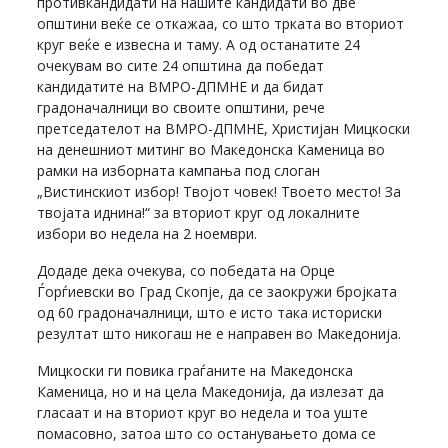
противкандидати на нашите кандидати во две
општини веќе се откажаа, со што трката во вториот
круг веќе е извесна и таму. А од останатите 24
очекувам во сите 24 општина да победат
кандидатите на ВМРО-ДПМНЕ и да бидат
градоначалници во своите општини, рече
претседателот на ВМРО-ДПМНЕ, Христијан Мицкоски
на денешниот митинг во Македонска Каменица во
рамки на изборната кампања под слоган
„Вистинскиот избор! Твојот човек! Твоето место! За
твојата иднина!“ за вториот круг од локалните
избори во недела на 2 ноември.
Додаде дека очекува, со победата на Орце
Ѓорѓиевски во Град Скопје, да се заокружи бројката
од 60 градоначалници, што е исто така историски
резултат што никогаш не е направен во Македонија.
Мицкоски ги повика граѓаните на Македонска
Каменица, но и на цела Македонија, да излезат да
гласаат и на вториот круг во недела и тоа уште
помасовно, затоа што со останувањето дома се