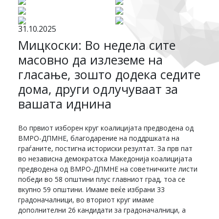
31.10.2025
Мицкоски: Во недела сите
масовно да излеземе на
гласање, зошто додека седите
дома, други одлучуваат за
вашата иднина
Во првиот изборен круг коалицијата предводена од
ВМРО-ДПМНЕ, благодарение на поддршката на
граѓаните, постигна историски резултат. За прв пат
во независна демократска Македонија коалицијата
предводена од ВМРО-ДПМНЕ на советничките листи
победи во 58 општини плус главниот град, тоа се
вкупно 59 општини. Имаме веќе избрани 33
градоначалници, во вториот круг имаме
дополнителни 26 кандидати за градоначалници, а