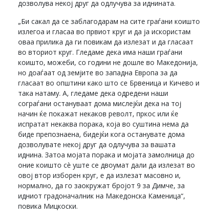
дозволува некој друг да одлучува за иднината.
„Би сакал да се заблагодарам на сите граѓани коишто
излегоа и гласаа во првиот круг и да ја искористам
оваа прилика да ги повикам да излезат и да гласаат
во вториот круг. Гледаме дека има наши граѓани
коишто, можеби, со години не дошле во Македонија,
но доаѓаат од земјите во западна Европа за да
гласаат во општини како што се Брвеница и Кичево и
така натаму. А, гледаме дека одредени наши
сограѓани остануваат дома мислејќи дека на тој
начин ќе покажат некаков револт, пркос или ќе
испратат некаква порака, која во суштина нема да
биде препознаена, бидејќи кога останувате дома
дозволувате некој друг да одлучува за вашата
иднина. Затоа мојата порака и мојата замолница до
оние коишто сè уште се двоумат дали да излезат во
овој втор изборен круг, е да излезат масовно и,
нормално, да го заокружат бројот 9 за Димче, за
идниот градоначалник на Македонска Каменица“,
повика Мицкоски.