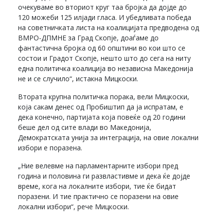
очекуваме во вториот круг таа бројка да дојде до
120 можеби 125 илјади гласа. И убедливата победа
на советничката листа на коалицијата предводена од
ВМРО-ДПМНЕ за Град Скопје, доаѓаме до
фантастична бројка од 60 општини во кои што се
состои и Градот Скопје, нешто што до сега на ниту
една политичка коалиција во независна Македонија
не и се случило“, истакна Мицкоски.
Втората крупна политичка порака, вели Мицкоски,
која сакам денес од Пробиштип да ја испратам, е
дека конечно, партијата која повеќе од 20 години
беше дел од сите влади во Македонија,
Демократската унија за интеграција, на овие локални
избори е поразена.
„Ние велевме на парламентарните избори пред
година и половина ги развластивме и дека ќе дојде
време, кога на локалните избори, тие ќе бидат
поразени. И тие практично се поразени на овие
локални избори“, рече Мицкоски.