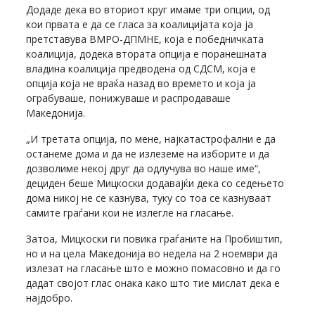
Додаде дека во вториот круг имаме три опции, од
кои првата е да се гласа за коалицијата која ја
претставува ВМРО-ДПМНЕ, која е победничката
коалиција, додека втората опција е поранешната
владина коалиција предводена од СДСМ, која е
опција која не враќа назад во времето и која ја
ограбуваше, понижуваше и распродаваше
Македонија.
„И третата опција, по мене, најкатастрофални е да
останеме дома и да не излеземе на изборите и да
дозволиме некој друг да одлучува во наше име“,
дециден беше Мицкоски додавајќи дека со седењето
дома никој не се казнува, туку со тоа се казнуваат
самите граѓани кои не излегле на гласање.
Затоа, Мицкоски ги повика граѓаните на Пробиштип,
но и на цела Македонија во недела на 2 ноември да
излезат на гласање што е можно помасовно и да го
дадат својот глас онака како што тие мислат дека е
најдобро.