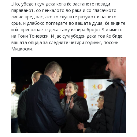
„Но, убеден сум дека кога ќе застанете позади
параванот, со пенкалото во рака и со гласачкото
ливче пред вас, ако го слушате разумот и вашето
срце, и длабоко погледате во вашата душа, ќе видите
и ќе препознаете дека таму извира бројот 9 и името
на Тони Тоневски. И јас сум убеден дека тоа ќе биде
вашата опција за следните четири години“, посочи
Мицкоски.