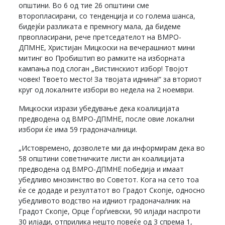
општини. Во 6 од тие 26 општини сме
второпласирани, со тенденција и со голема шанса,
бидејќи разликата е премногу мала, да бидеме
првопласирани, рече претседателот на ВМРО-
ДПМНЕ, Христијан Мицкоски на вечерашниот мини
митинг во Пробиштип во рамките на изборната
кампања под слоган „Вистинскиот избор! Твојот
човек! Твоето место! За твојата иднина!“ за вториот
круг од локалните избори во недела на 2 ноември.
Мицкоски изрази убедување дека коалицијата
предводена од ВМРО-ДПМНЕ, после овие локални
избори ќе има 59 градоначалници.
„Истовремено, дозволете ми да информирам дека во
58 општини советничките листи ан коалицијата
предводена од ВМРО-ДПМНЕ победија и имаат
убедливо мнозинство во Советот. Кога на сето тоа
ќе се додаде и резултатот во Градот Скопје, односно
убедливото водство на идниот градоначалник на
Градот Скопје, Орце Ѓорѓиевски, 90 илјади наспроти
30 илјади, отприлика нешто повеќе од 3 спрема 1,