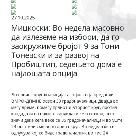
27.10.2025
Мицкоски: Во недела масовно
да излеземе на избори, да го
заокружиме бројот 9 за Тони
Тоневски и за развој на
Пробиштип, седењето дома е
најлошата опција
Во првиот круг коалицијата којашто ја предводи
ВМРО-ДПМНЕ освои 33 градоначалници. Двајца во
меѓу време, помеѓу првиот и вториот круг, против
кандидати на нашите кандидати се откажаа, што
значи дека сега веќе се 35 градоначалници и во уште
24 општини сме во вториот круг. Во недела ќе се
одлучува кој ќе биде градоначалник во тие 24