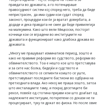
правдата во државата, а го потенцираше
правосудниот систем кој според него, треба да биде
непристрасен, да има судии кои судат според
законот, процедури кои ќе ја вратат довербата, а
додаде и дека правдата не смее да биде привилегија
на малкумина. Како што вели Мицкоски, постојат
кочници кои се вградени во институциите на
државата и функционираат како длабока држава во
државата.
„Многу ме прашуваат изминатиов период, зошто и
како не правиме реформи во судството, реформи во
обвинителството. Тоа е нешто кое што претставува
и за сите нас болка, бидејќи и судството и
обвинителството се сегменти коишто се уште,
претставуваат последните бастиони во одбрана на
претходната влада. Ако некој ме праша зошто, затоа
што инсталациите таму, и покрај десетиците би
рекол, повеќе од стотина пријави кои што доаѓаат од
надлежните институции, поткрепени со докази не ги
процесуираат, туку ги држат во фиока. Но после овие