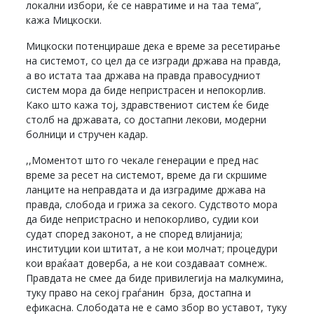
локални избори, ќе се навратиме и на таа тема“,
кажа Мицкоски.
Мицкоски потенцираше дека е време за ресетирање
на системот, со цел да се изгради држава на правда,
а во истата таа држава на правда правосудниот
систем мора да биде непристрасен и непокорлив.
Како што кажа тој, здравствениот систем ќе биде
столб на државата, со достапни лекови, модерни
болници и стручен кадар.
,,Моментот што го чекале генерации е пред нас
време за ресет на системот, време да ги скршиме
ланците на неправдата и да изградиме држава на
правда, слобода и грижа за секого. Судството мора
да биде непристрасно и непокорливо, судии кои
судат според законот, а не според влијанија;
институции кои штитат, а не кои молчат; процедури
кои враќаат доверба, а не кои создаваат сомнеж.
Правдата не смее да биде привилегија на малкумина,
туку право на секој граѓанин брза, достапна и
ефикасна. Слободата не е само збор во уставот, туку