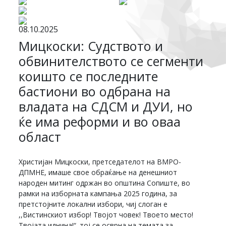
08.10.2025
Мицкоски: Судството и
обвинителството се сегменти
коишто се последните
бастиони во одбрана на
владата на СДСМ и ДУИ, но
ќе има реформи и во оваа
област
Христијан Мицкоски, претседателот на ВМРО-
ДПМНЕ, имаше свое обраќање на денешниот
народен митинг одржан во општина Сопиште, во
рамки на изборната кампања 2025 година, за
претстојните локални избори, чиј слоган е
,,Вистинскиот избор! Твојот човек! Твоето место!
Твојата иднина!“. тој се осврна на темата за