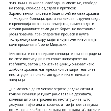
жив начин на живот: слобода на мислење, слобода
на говор, слобода од страв и притисок.
Здравствениот систем е биде столб на оваа држава
— модерни болници, достапни лекови, стручен кадар
и превенција што штити семејства, наместо да ги
остави ранливите сами да се борат. Ќе поставиме
јасни правила, транспарентни процеси и нулта
толеранција кон корупцијата која тоне животи и ја
кочи промената “, рече Мицкоски.
Мицкоски ги потенцираше кочниците кои се вградени
во сите институции и го кочат напредокот на
граѓаните, затоа што истите функционираат како
длабока држава, низ мрежи кои се шират низ сите
институции, а понекогаш дури и низ етничките
заедници.
,,Не можеме да го чекаме утрото додека ситни и
големи кочници ја гушат работата на државата,
кочници што се вградени во институциите, што
делуваат тајно или откриено, и тие ја претставуваат
во суштина длабоката држава во државата“, заклучи