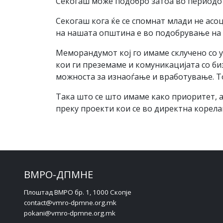
Секогаш може подобро затоа во периодот 
Секогаш кога ќе се спомнат млади не асо
на нашата општина е во подобрување на 
Меморандумот кој го имаме склучено со 
кои ги преземаме и комуникацијата со би
можноста за изнаоѓање и вработување. Т
Така што се што имаме како приоритет, 
преку проекти кои се во директна корелац
ВМРО-ДПМНЕ
Плоштад ВМРО бр. 1, 1000 Скопје
contact@vmro-dpmne.org.mk
pokani@vmro-dpmne.org.mk