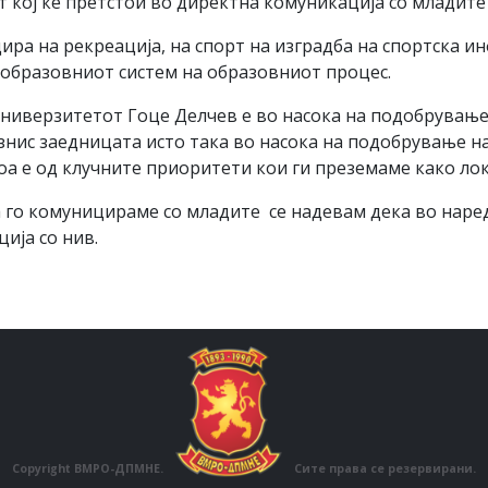
кој ќе претстои во директна комуникација со младите 
цира на рекреација, на спорт на изградба на спортска 
образовниот систем на образовниот процес.
универзитетот Гоце Делчев е во насока на подобрувањ
знис заедницата исто така во насока на подобрување на
оа е од клучните приоритети кои ги преземаме како ло
а го комуницираме со младите се надевам дека во нар
ија со нив.
Copyright ВМРО-ДПМНЕ.
Сите права се резервирани.