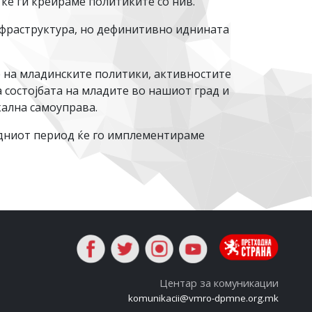
ќе ги креираме политиките со нив.
инфраструктура, но дефинитивно иднината
е на младинските политики, активностите
 состојбата на младите во нашиот град и
кална самоуправа.
едниот период ќе го имплементираме
Центар за комуникации
komunikacii@vmro-dpmne.org.mk