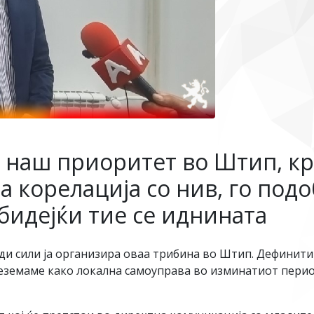
е наш приоритет во Штип, к
а корелација со нив, го под
бидејќи тие се иднината
ди сили ја организира оваа трибина во Штип. Дефинити
реземаме како локална самоуправа во изминатиот перио