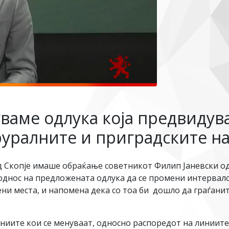
уваме одлука која предвиду
руралните и приградските н
д Скопје имаше обраќање советникот Филип Јаневски о
однос на предложената одлука да се промени интервало
ни места, и напомена дека со тоа би дошло да граѓанит
иниите кои се менуваат, односно распоредот на линиите 