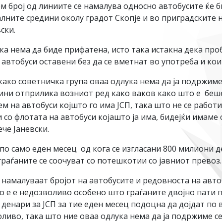
м број од линиите се намалува односно автобусите ќе б
алните средини околу градот Скопје и во приградските 
ски.
 нема да биде прифатена, исто така истакна дека проб
втобуси оставени без да се вметнат во употреба и кои 
е како советничка група оваа одлука нема да ја подржи
ини отприлика возниот ред како ваков како што е беше
ем на автобуси којшто го има ЈСП, така што не се работи
 со флотата на автобуси којашто ја има, бидејќи имаме 
че Јаневски.
 по само еден месец од кога се изгласани 800 милиони 
раѓаните се соочуват со потешкотии со јавниот превоз.
се намалуваат бројот на автобусите и редовноста на авт
о е е недозволиво особено што граѓаните двојно пати пл
денари за ЈСП за тие еден месец подоцна да дојдат по 
ливо, така што ние оваа одлука нема да ја подржиме се