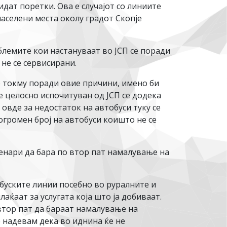
идат поретки. Ова е случајот со линиите
населени места околу градот Скопје
лемите кои настануваат во ЈСП се поради
не се сервисирани.
ме токму поради овие причини, имено би
 целосно испочитуван од ЈСП се додека
 овде за недостаток на автобуси туку се
огромен број на автобуси коишто не се
денари да бара по втор пат намалување на
обуските линии посебно во руралните и
аќаат за услугата која што ја добиваат.
втор пат да бараат намалување на
 надевам дека во иднина ќе не