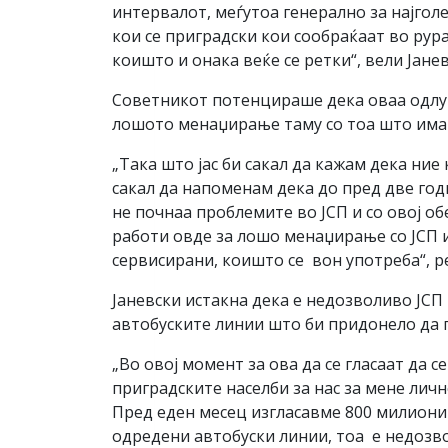
интервалот, меѓутоа генерално за најголе
кои се приградски кои сообраќаат во рур
коишто и онака веќе се ретки“, вели Јанев
Советникот потенцираше дека оваа одлука
лошото менаџирање таму со тоа што има а
„Така што јас би сакал да кажам дека ни
сакал да напоменам дека до пред две год
не почнаа проблемите во ЈСП и со овој об
работи овде за лошо менаџирање со ЈСП и
сервисирани, коишто се вон употреба“, ре
Јаневски истакна дека е недозволиво ЈСП
автобуските линии што би придонело да г
„Во овој момент за ова да се гласаат да 
приградските населби за нас за мене личн
Пред еден месец изгласавме 800 милиони 
одредени автобуски линии, тоа е недозво