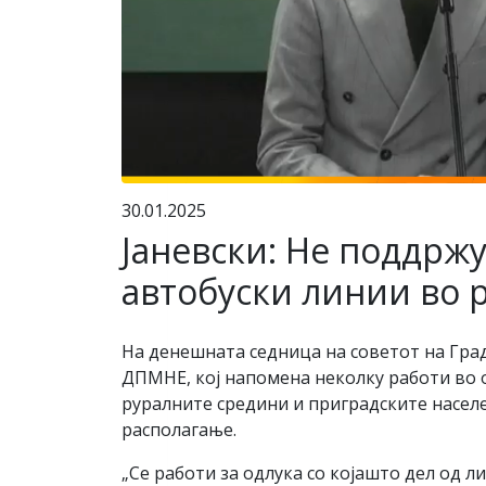
30.01.2025
Јаневски: Не поддрж
автобуски линии во 
На денешната седница на советот на Гра
ДПМНЕ, кој напомена неколку работи во 
руралните средини и приградските населе
располагање.
„Се работи за одлука со којашто дел од л