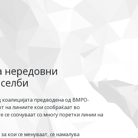
ва нередовни
аселби
д коалицијата предводена од ВМРО-
т на линиите кои сообраќаат во
е се соочуваат со многу поретки линии на
за кои се менуваат, се намалува