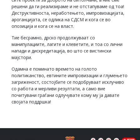
решени да ги реализираме и не отстапуваме од тоа!
Деструктивноста, неработењето, импровизацијата,
ароганцијата, се одлика на СДСМ и кога се во
опозиција и кога се на власт.
Тие бесрамно, дрско продолжуваат со
манипулациите, лагите и клеветите, и тоа со лични
напади и дискредитација, во што се вистински
мајстори.
Одамна е поминато времето на голото
политиканство, евтините импровизации и глумењето
загриженост, состојбите се подобруваат исклучиво
со работа и мерливи резултати, а само вие
почитувани граѓани одлучувате кому му ја давате
својата поддршка!