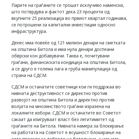
Парите на граѓаните се трошат исклучиво наменски,
што потврдува и фактот дека 23 проценти од
вкупните 25 реализација во првиот квартал годинава,
се потрошени за капитални инвестиции односно
инфраструктура.
Денес има повеќе од 121 милион денари на сметката
на општина Битола и има нула денари доспеани
обврски кон добавувачи. Таква е, почитувани
граѓани, финансиската кондиција на општина Битола,
а се друго е голема лага и груба манипулација од
страна на СДСМ.
СДСМ и останатите советници кои ги поддржаа во
нивната деструктивност се директно против
развојот на општина Битола и директно против
волјата на мнозинството граѓани изразена на
локалните избори. СДСМ и останатите во Советот
сакаат да изигруваат власт без легитимитет од
граѓаните на Битола. Нивната намера за блокирање
на работата на Советот е всушност блокирање на
сите проекти за доброто на битолчани, а ние сме