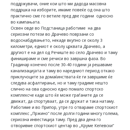
поддржувачи, оние кои што ми дадода масовна
поддршка на изборите, имаме повеќе од она што
практично сме го ветиле пред две години односно
во кампањата.
Освен овде во Подстаница работиме на два
сериозни потези во Драчево поврзани со
водоснабдувањето, некаде вкупно се околу 3
километри, едниот е околу црквата Драчево, а
другиот е на дел од Речиште во село Драчево и таму
финишираме и сме речиси во завршна фаза. Во
Градинар конечно после 30-40 години ја решаваме
канализацијата и таму во наредниот период откако
приклучоците за домаќинствата ќе ги завршиме ќе
следува асфалтирање, но и таму градиме нешто
слично на ова односно едно помало спортско
комплексче каде што ќе може граѓаните да се
движат, да спортуваат, да се дружат и така натаму.
Работиме и во Припор, утре го отвараме спортскиот
комплекс „Пржино“ после долги години многу голема,
сериозна инвестиција таму. Пред два дена го
отворивме спортскиот центар во „Круме Кепевски“