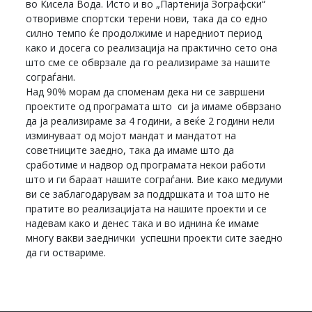
во Кисела Вода. Исто и во „Партенија Зографски“
отворивме спортски терени нови, така да со едно
силно темпо ќе продолжиме и наредниот период
како и досега со реализација на практично сето она
што сме се обврзале да го реализираме за нашите
сограѓани.
Над 90% морам да споменам дека ни се завршени
проектите од програмата што си ја имаме обврзано
да ја реализираме за 4 години, а веќе 2 години нели
изминуваат од мојот мандат и мандатот на
советниците заедно, така да имаме што да
сработиме и надвор од програмата некои работи
што и ги бараат нашите сограѓани. Вие како медиуми
ви се заблагодарувам за поддршката и тоа што не
пратите во реализацијата на нашите проекти и се
надевам како и денес така и во иднина ќе имаме
многу вакви заеднички успешни проекти сите заедно
да ги оствариме.