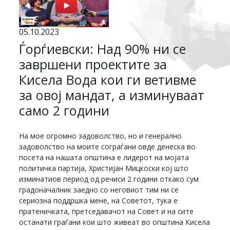
05.10.2023
Ѓорѓиевски: Над 90% ни се
завршени проектите за
Кисела Вода кои ги ветивме
за овој мандат, а изминуваат
само 2 години
На мое огромно задоволство, но и генерално
задоволство на моите сограѓани овде денеска во
посета на нашата општина е лидерот на мојата
политичка партија, Христијан Мицкоски кој што
изминатиов период од речиси 2 години откако сум
градоначалник заедно со неговиот тим ни се
сериозна поддршка мене, на Советот, тука е
пратеничката, претседавачот на Совет и на сите
останати граѓани кои што живеат во општина Кисела