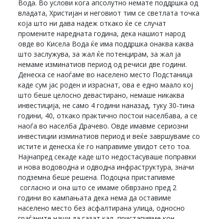
Вода. Во услови кога апсолутно немате поддршка од
владата, Христијан и неговиот тим се светлата точка
која што ни дава надеж откако ќе се случат
промените наредната година, дека нашиот народ
овде во Кисела Вода ќе има поддршка онаква каква
што заслужува, за жал ќе потенцирам, за жал ја
немаме изминатиов период од речиси две години.
Денеска се наоѓаме во населено место Подстаница
каде сум јас роден и израснат, ова е едно маало кој
што беше целосно девастирано, немаше никаква
инвестиција, не само 4 години наназад, туку 30-тина
години, 40, откако практично постои населбава, а се
наоѓа во населба Драчево. Овде имавме сериозни
инвестиции изминатиов период и веќе завршуваме со
истите и денеска ќе го направиме увидот сето тоа.
Најнапред секаде каде што недостасуваше поправки
и нова водоводна и одводна инфраструктура, значи
подземна беше решена. Подоцна пристапивме
согласно и она што се имаме обврзано пред 2
години во кампањата дека нема да оставиме
населено место без асфалтирана улица, односно
граѓаните наши да газат кал, пристапивме кон