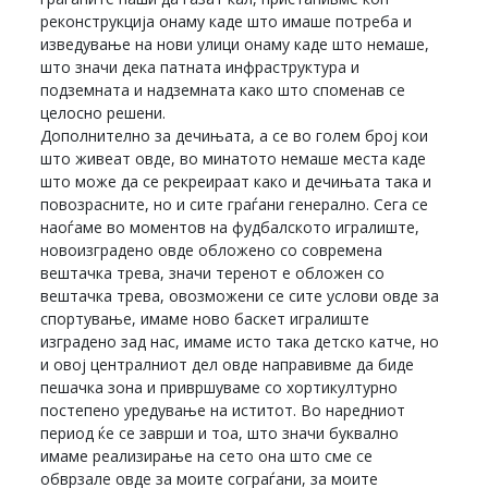
реконструкција онаму каде што имаше потреба и
изведување на нови улици онаму каде што немаше,
што значи дека патната инфраструктура и
подземната и надземната како што споменав се
целосно решени.
Дополнително за дечињата, а се во голем број кои
што живеат овде, во минатото немаше места каде
што може да се рекреираат како и дечињата така и
повозрасните, но и сите граѓани генерално. Сега се
наоѓаме во моментов на фудбалското игралиште,
новоизградено овде обложено со современа
вештачка трева, значи теренот е обложен со
вештачка трева, овозможени се сите услови овде за
спортување, имаме ново баскет игралиште
изградено зад нас, имаме исто така детско катче, но
и овој централниот дел овде направивме да биде
пешачка зона и привршуваме со хортикултурно
постепено уредување на иститот. Во наредниот
период ќе се заврши и тоа, што значи буквално
имаме реализирање на сето она што сме се
обврзале овде за моите сограѓани, за моите