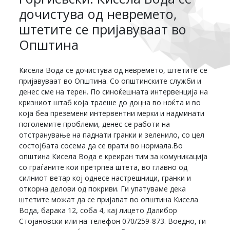
дочистува од невремето,
штетите се пријавуваат во
Општина
Кисела Вода се дочистува од невремето, штетите се
пријавуваат во Општина. Со општинските служби и
денес сме на терен. По синоќешната интервенција на
кризниот штаб која траеше до доцна во ноќта и во
која беа преземени интервентни мерки и надминати
поголемите проблеми, денес се работи на
отстранување на паднати гранки и зеленило, со цел
состојбата сосема да се врати во нормала.Во
општина Кисела Вода е креиран тим за комуникација
со граѓаните кои претрпеа штета, во главно од
силниот ветар кој однесе настрешници, гранки и
откорна делови од покриви. Ги упатуваме дека
штетите можат да се пријават во општина Кисела
Вода, барака 12, соба 4, кај лицето Далибор
Стојановски или на телефон 070/259-873. Воедно, ги