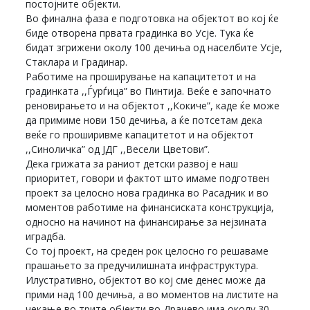
постојните објекти.
Во финална фаза е подготовка на објектот во кој ќе
биде отворена првата градинка во Усје. Тука ќе
бидат згрижени околу 100 дечиња од населбите Усје,
Стаклара и Градинар.
Работиме на проширување на капацитетот и на
градинката ,,Ѓурѓица” во Пинтија. Веќе е започнато
реновирањето и на објектот ,,Кокиче”, каде ќе може
да примиме нови 150 дечиња, а ќе потсетам дека
веќе го проширивме капацитетот и на објектот
,,Синоличка” од ЈДГ ,,Весели Цветови”.
Дека грижата за раниот детски развој е наш
приоритет, говори и фактот што имаме подготвен
проект за целосно нова градинка во Расадник и во
моментов работиме на финансиската конструкција,
односно на начинот на финансирање за нејзината
иградба.
Со тој проект, на среден рок целосно го решаваме
прашањето за предучилишната инфраструктура.
Илустративно, објектот во кој сме денес може да
прими над 100 дечиња, а во моментов на листите на
чекање во трите објекти во Драчево има околу 30