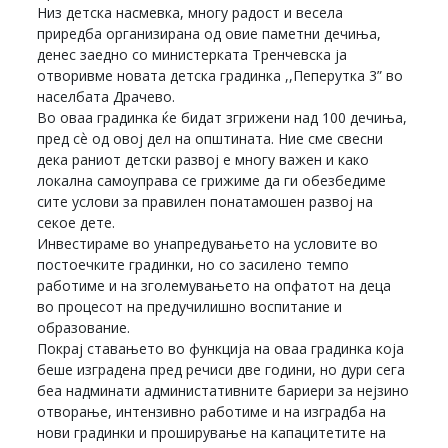
Низ детска насмевка, многу радост и весела
приредба организирана од овие паметни дечиња,
денес заедно со министерката Тренчевска ја
отворивме новата детска градинка ,,Пеперутка 3” во
населбата Драчево.
Во оваа градинка ќе бидат згрижени над 100 дечиња,
пред сѐ од овој дел на општината. Ние сме свесни
дека раниот детски развој е многу важен и како
локална самоуправа се грижиме да ги обезбедиме
сите услови за правилен понатамошен развој на
секое дете.
Инвестираме во унапредувањето на условите во
постоечките градинки, но со засилено темпо
работиме и на зголемувањето на опфатот на деца
во процесот на предучилишно воспитание и
образование.
Покрај ставањето во функција на оваа градинка која
беше изградена пред речиси две години, но дури сега
беа надминати администативните бариери за нејзино
отворање, интензивно работиме и на изградба на
нови градинки и проширување на капацитетите на