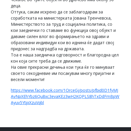
деца.
Оттука, сакам искрено да се заблагодарам за
соработката на министерката Јована Тренчевска,
Министерството за труд и социјална политика, со
кои заеднички го ставаме во функција овој објект и
даваме силен влог во формирањето на здрави и
образовани индивидуи кои во иднина ќе дадат свој
придонес за надградба на државата.
Тоа е наша заедничка одговорност и благородна цел
кон која сите треба да се движиме.
На овие прекрасни дечиња кои тука ќе го минуваат
своето секојдневие им посакувам многу пријатни и
весели моменти!
https://www.facebook.com/1OrceGj/posts/pfbid0D1fyMJ
AvNpXEhYbz6Qu8xc3evaKEz3wH2KQPLS8hTxDdFmBpW
Ayuv5YtpiXzuVqbl