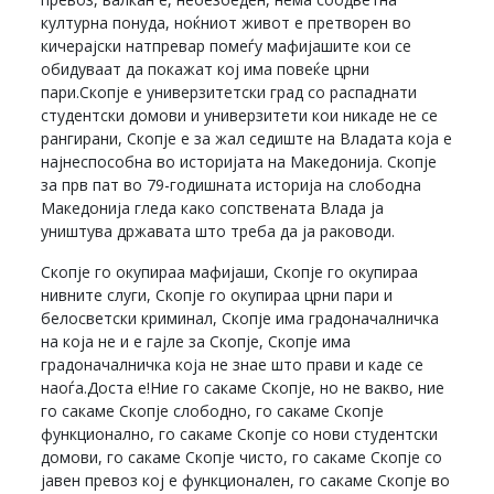
културна понуда, ноќниот живот е претворен во
кичерајски натпревар помеѓу мафијашите кои се
обидуваат да покажат кој има повеќе црни
пари.Скопје е универзитетски град со распаднати
студентски домови и универзитети кои никаде не се
рангирани, Скопје е за жал седиште на Владата која е
најнеспособна во историјата на Македонија. Скопје
за прв пат во 79-годишната историја на слободна
Македонија гледа како сопствената Влада ја
уништува државата што треба да ја раководи.
Скопје го окупираа мафијаши, Скопје го окупираа
нивните слуги, Скопје го окупираа црни пари и
белосветски криминал, Скопје има градоначалничка
на која не и е гајле за Скопје, Скопје има
градоначалничка која не знае што прави и каде се
наоѓа.Доста е!Ние го сакаме Скопје, но не вакво, ние
го сакаме Скопје слободно, го сакаме Скопје
функционално, го сакаме Скопје со нови студентски
домови, го сакаме Скопје чисто, го сакаме Скопје со
јавен превоз кој е функционален, го сакаме Скопје во