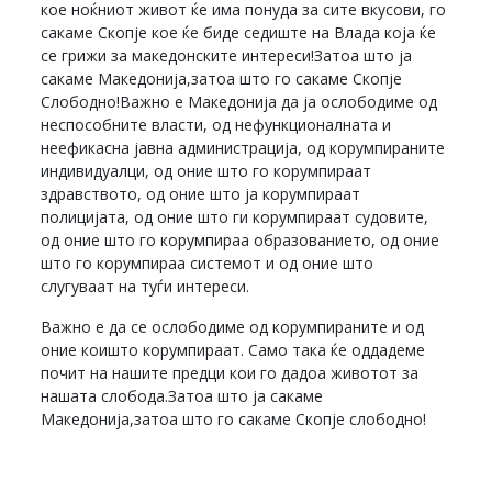
кое ноќниот живот ќе има понуда за сите вкусови, го
сакаме Скопје кое ќе биде седиште на Влада која ќе
се грижи за македонските интереси!Затоа што ја
сакаме Македонија,затоа што го сакаме Скопје
Слободно!Важно е Македонија да ја ослободиме од
неспособните власти, од нефункционалната и
неефикасна јавна администрација, од корумпираните
индивидуалци, од оние што го корумпираат
здравството, од оние што ја корумпираат
полицијата, од оние што ги корумпираат судовите,
од оние што го корумпираа образованието, од оние
што го корумпираа системот и од оние што
слугуваат на туѓи интереси.
Важно е да се ослободиме од корумпираните и од
оние коишто корумпираат. Само така ќе оддадеме
почит на нашите предци кои го дадоа животот за
нашата слобода.Затоа што ја сакаме
Македонија,затоа што го сакаме Скопје слободно!