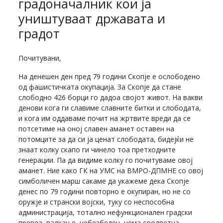
градоначалник кои ја
уништуваат државата и
градот
Почитувани,
На денешен ден пред 79 години Скопје е ослободено
од фашистичката окупација. За Скопје да стане
слободно 426 борци го дадоа својот живот. На вакви
денови кога ги славиме славните битки и слободата,
и кога им оддаваме почит на жртвите вреди да се
потсетиме на оној славен аманет оставен на
потомците за да си ја ценат слободата, бидејќи не
знаат колку скапо ги чинело тоа претходните
генерации. Па да видиме колку го почитуваме овој
аманет. Ние како ГК на УМС на ВМРО-ДПМНЕ со овој
симболичен марш сакаме да укажеме дека Скопје
денес по 79 години повторно е окупиран, но не со
оружје и странски војски, туку со неспособна
администрација, тотално нефункционален градски
превоз, валкан е, небезбеден, нема соодветна