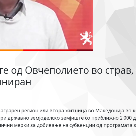
те од Овчеполието во страв,
иниран
аграрен регион или втора житница во Македонија во ко
ари државно земјоделско земјиште со приближно 2.000 д
злични мерки за добивање на субвенции од програмата 