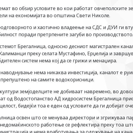
 земат во обѕир условите во кои работат овчеполските 
тели на економијата во општина Свети Николе.
 неодговорното и хаотично владеење на СДС и ДУИ ги в
абилност поради претрпените загуби во производството
темот Брегалница, односно десниот магистрален канал 
 Калиманци преку селата Мустафино, Ерџелија и заврш
дителен систем нема кој да се грижи и менаџира.
 наводнување нема никаква инвестиција, каналот е руи
е препуштено на самите водокорисници.
 култури земјоделците не добиваат навремено, во дово
ат од Водостопанство АД хидросистем Брегалница прис
елост, бидејќи тоа е еден од условите да ги добијат о
лница освен што се менуваа директори и згрижуваа пар
 недомаќинското работење се рефлектира преку тоа што
министрација и нема вработувања за одржување на кана