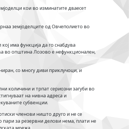
земјоделци кои во изминатите дваесет
турнаа земјоделците од Овчеполието во
.
кој има функција да го снабдува
ува во општина Лозово е нефункционален,
ниран, со многу диви приклучоци, и
лни количини и трпат сериозни загуби во
тигнуваат на нивна адреса и
чекуваните субвенции.
тиски членови ништо друго и не се
 пари за резервни делови нема, плати не
лската мрежа.