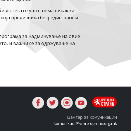
и до сега се уште нема никакви
која предизвика безредие, хаос и
програма за надминување на овие
то, и важни се за одржување на
Центар за комуникации
komunikacii@vmro-dpmne.org.mk