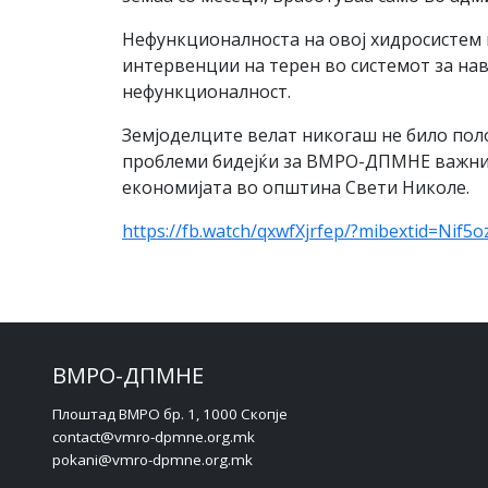
Нефункционалноста на овој хидросистем н
интервенции на терен во системот за нав
нефункционалност.
Земјоделците велат никогаш не било по
проблеми бидејќи за ВМРО-ДПМНЕ важни с
економијата во општина Свети Николе.
https://fb.watch/qxwfXjrfep/?mibextid=Nif5o
ВМРО-ДПМНЕ
Плоштад ВМРО бр. 1, 1000 Скопје
contact@vmro-dpmne.org.mk
pokani@vmro-dpmne.org.mk