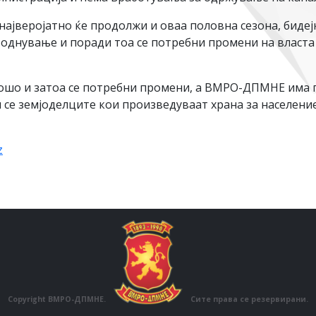
ајверојатно ќе продолжи и оваа половна сезона, бидејќ
однување и поради тоа се потребни промени на власта 
лошо и затоа се потребни промени, а ВМРО-ДПМНЕ има 
е земјоделците кои произведуваат храна за население
z
Copyright ВМРО-ДПМНЕ.
Сите права се резервирани.