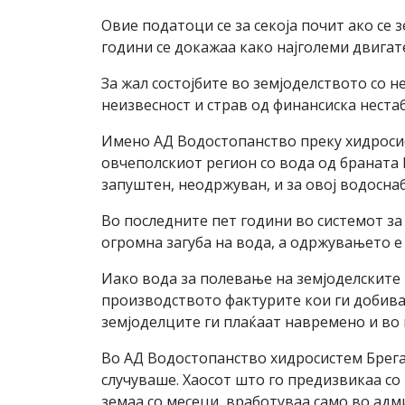
Овие податоци се за секоја почит ако се
години се докажаа како најголеми двига
За жал состојбите во земјоделството со
неизвесност и страв од финансиска нест
Имено АД Водостопанство преку хидросис
овчеполскиот регион со вода од браната
запуштен, неодржуван, и за овој водоснаб
Во последните пет години во системот за
огромна загуба на вода, а одржувањето 
Иако вода за полевање на земјоделските
производството фактурите кои ги добива
земјоделците ги плаќаат навремено и во ц
Во АД Водостопанство хидросистем Брега
случуваше. Хаосот што го предизвикаа со
земаа со месеци, вработуваа само во ад