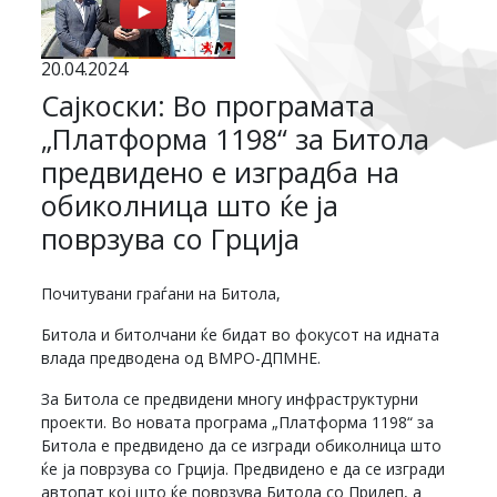
20.04.2024
Сајкоски: Во програмата
„Платформа 1198“ за Битола
предвидено е изградба на
обиколница што ќе ја
поврзува со Грција
Почитувани граѓани на Битола,
Битола и битолчани ќе бидат во фокусот на идната
влада предводена од ВМРО-ДПМНЕ.
За Битола се предвидени многу инфраструктурни
проекти. Во новата програма „Платформа 1198“ за
Битола е предвидено да се изгради обиколница што
ќе ја поврзува со Грција. Предвидено е да се изгради
автопат кој што ќе поврзува Битола со Прилеп, а