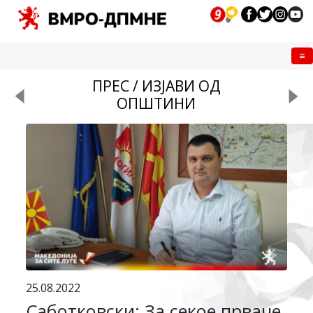
Me
ПРЕС / ИЗЈАВИ ОД
ОПШТИНИ
25.08.2022
Саботковски: За секое прваче