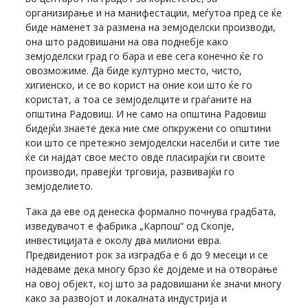
организирање и на манифестации, меѓутоа пред се ќе
биде наменет за размена на земјоделски производи,
она што радовишани на ова поднебје како
земјоделски град го бара и еве сега конечно ќе го
овозможиме. Да биде културно место, чисто,
хигиенско, и се во корист на оние кои што ќе го
користат, а тоа се земјоделците и граѓаните на
општина Радовиш. И не само на општина Радовиш
бидејќи знаете дека ние сме опкружени со општини
кои што се претежно земјоделски населби и сите тие
ќе си најдат свое место овде пласирајќи ги своите
производи, правејќи трговија, развивајќи го
земјоделието.
Така да еве од денеска формално почнува градбата,
изведувачот е фабрика „Карпош“ од Скопје,
инвестицијата е околу два милиони евра.
Предвидениот рок за изградба е 6 до 9 месеци и се
надеваме дека многу брзо ќе дојдеме и на отворање
на овој објект, кој што за радовишани ќе значи многу
како за развојот и локалната индустрија и