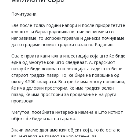
Почитувани,
Еве после толку години напори и после приоритетите
кои што ги бараа радовишани, ние решивме и го
направивме, го испроектиравме и денеска почнуваме
да го градиме новиот градски пазар во Радовиш.
Ова е првата капитална инвестиција која што ќе биде
една од многуте кои што следуваат. А, градскиот
пазар ќе биде лоциран на локацијата каде што беше
стариот градски пазар. Тој ќе биде на површина од
околу 4.500 квадрати. Внатре ќе има многу површини,
ќе има деловни простории, ќе има градски зелен
пазар, ќе има простории за продавање и на други
производи.
Меѓутоа, посебната интересна намена е што истиот
објект ќе биде и катна гаража.
Значи имаме двонаменски објект кој што ќе остане
во центарот на градот за користење, за