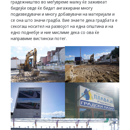
градежништво во меѓувреме малку ќе заживеат
бидејќи овде ќе бидат ангажирани многу
подизведувачи и многу добавувачи на материјали и
се она што значи градба. Вие знаете дека градбата е
секогаш носител на развојот на една општина и на
едно поднебје и ние мислиме дека со ова ќе
направиме вистински потег.