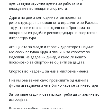
претставува огромна пречка за работата и
вложување во младите спортисти.
Дури и по две ипол години готов проект за
реконструкција на помошното игралиште во Раклиш,
тој уште не е ставен во годишната Програма на
владата за изградба и реконструкција на спортската
инфраструктура.
Агенцијата за млади и спорт и директорот Наумче
Мојсоски ветуваа брда и планини за спортот во
Радовиш, не дадоа ни динар, а камо ли нешто
посериозно за спортските објекти за децата.
Спортот во Радовиш за нив е мисловна именка.
Нив им беа важни само провизиите од нивните
фирми изведувачи и не е битно каде ќе се инвестира.
Затоа овие кадри и оваа влада треба да си замине во
историјата.
Време е за избор – хаос или ред.