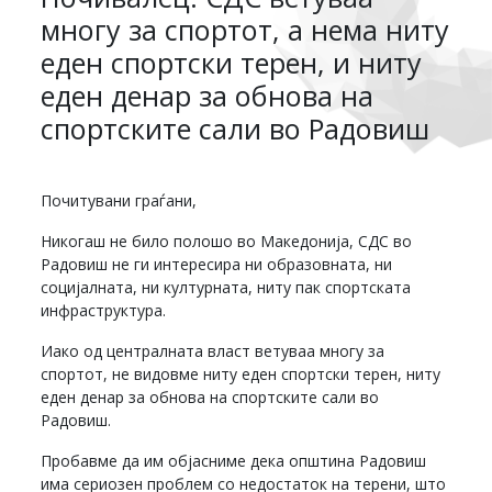
многу за спортот, а нема ниту
еден спортски терен, и ниту
еден денар за обнова на
спортските сали во Радовиш
Почитувани граѓани,
Никогаш не било полошо во Македонија, СДС во
Радовиш не ги интересира ни образовната, ни
социјалната, ни културната, ниту пак спортската
инфраструктура.
Иако од централната власт ветуваа многу за
спортот, не видовме ниту еден спортски терен, ниту
еден денар за обнова на спортските сали во
Радовиш.
Пробавме да им објасниме дека општина Радовиш
има сериозен проблем со недостаток на терени, што