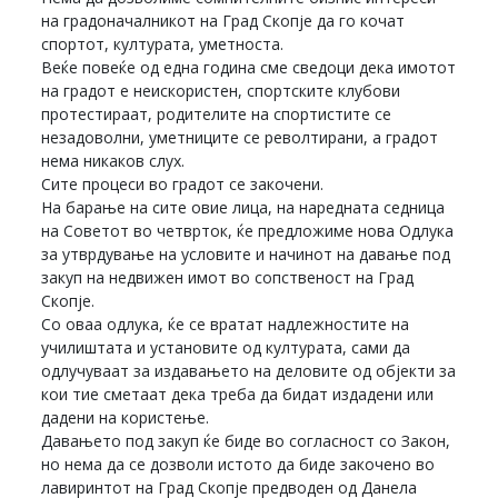
на градоначалникот на Град Скопје да го кочат
спортот, културата, уметноста.
Веќе повеќе од една година сме сведоци дека имотот
на градот е неискористен, спортските клубови
протестираат, родителите на спортистите се
незадоволни, уметниците се револтирани, а градот
нема никаков слух.
Сите процеси во градот се закочени.
На барање на сите овие лица, на наредната седница
на Советот во четврток, ќе предложиме нова Одлука
за утврдување на условите и начинот на давање под
закуп на недвижен имот во сопственост на Град
Скопје.
Со оваа одлука, ќе се вратат надлежностите на
училиштата и установите од културата, сами да
одлучуваат за издавањето на деловите од објекти за
кои тие сметаат дека треба да бидат издадени или
дадени на користење.
Давањето под закуп ќе биде во согласност со Закон,
но нема да се дозволи истото да биде закочено во
лавиринтот на Град Скопје предводен од Данела