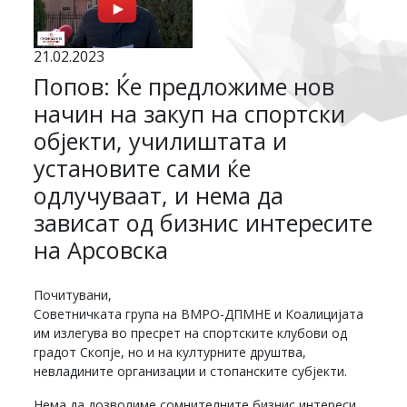
21.02.2023
Попов: Ќе предложиме нов
начин на закуп на спортски
објекти, училиштата и
установите сами ќе
одлучуваат, и нема да
зависат од бизнис интересите
на Арсовска
Почитувани,
Советничката група на ВМРО-ДПМНЕ и Коалицијата
им излегува во пресрет на спортските клубови од
градот Скопје, но и на културните друштва,
невладините организации и стопанските субјекти.
Нема да дозволиме сомнителните бизнис интереси