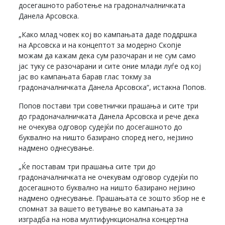
досегашното работење на градоналчалничката
Данела Арсовска.
„Како млад човек кој во кампањата даде поддршка
на Арсовска и на концептот за модерно Скопје
можам да кажам дека сум разочаран и не сум само
јас туку се разочарани и сите оние млади луѓе од кој
јас во кампањата барав глас токму за
градоначалничката Данела Арсовска“, истакна Попов.
Попов постави три советнички прашања и сите три
до градоначалничката Данела Арсовска и рече дека
не очекува одговор судејќи по досегашното до
буквално на ништо базирано според него, нејзино
надмено однесување.
„Ќе поставам три прашања сите три до
градоначалничката не очекувам одговор судејќи по
досегашното буквално на ништо базирано нејзино
надмено однесување. Прашањата се зошто збор не е
спомнат за вашето ветување во кампањата за
изградба на нова мултифункционална концертна