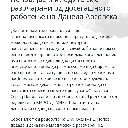
разочарани од досегашното
работење на Данела Арсовска
„Ќе поставам три прашања сите до
градоначалничката и иако не е присутна одговорот
може да го даде писмено или некој од
претставниците на градските служби. Ќе започнам со
едно народно правило кое вели дека кога еден човек
има проблем со еден или двајца од своето
опкружување треба да размислуваме и да бараме кој
е во право во таа ситуација, но кога еден човек има
проблем со сите кои се во неговото опкружување
тогаш мислам дека самиот тој човек треба да се
преиспита себеси и своето однесување“, нагласи
Сергеј Попов, советник во Советот на Град Скопје од
редовите на ВМРО-ДПМНЕ и Коалицијата на
денешната седница на советнички прашања.
Советникот од редовите на ВМРО-ДПМНЕ, Попов
додаде и дека како млад човек е разочаран од