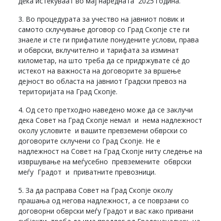
дека истекуваат во мај наредната 2025 година.
3. Во процедурата за учество на јавниот повик и
самото склучување договор со Град Скопје сте ги
знаеле и сте ги прифатиле понудените услови, права
и обврски, вклучително и тарифата за изминат
километар, на што треба да се придржувате сé до
истекот на важноста на договорите за вршење
дејност во областа на јавниот Градски превоз на
територијата на Град Скопје.
4. Од сето претходно наведено може да се заклучи
дека Совет на Град Скопје немал и нема надлежност
околу условите и вашите превземени обврски со
договорите склучени со Град Скопје. Не е
надлежност на Совет на Град Скопје ниту следење на
извршување на меѓусебно превземените обврски
меѓу Градот и приватните превозници.
5. За да расправа Совет на Град Скопје околу
прашања од негова надлежност, а се поврзани со
договорни обврски меѓу Градот и вас како привани