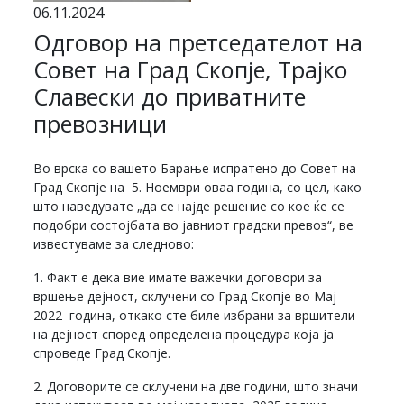
06.11.2024
Одговор на претседателот на
Совет на Град Скопје, Трајко
Славески до приватните
превозници
Во врска со вашето Барање испратено до Совет на
Град Скопје на 5. Ноември оваа година, со цел, како
што наведувате „да се најде решение со кое ќе се
подобри состојбата во јавниот градски превоз“, ве
известуваме за следново:
1. Факт е дека вие имате важечки договори за
вршење дејност, склучени со Град Скопје во Мај
2022 година, откако сте биле избрани за вршители
на дејност според определена процедура која ја
спроведе Град Скопје.
2. Договорите се склучени на две години, што значи