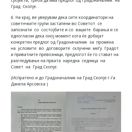
субјекти, треба да има предлог од Градоначалник на
Град Скопје.
6. На крај, ве уверувам дека сите координатори на
советнчките групи застапени во Советот се
запознати со состојбите и со вашите барања и се
едногласни дека оној момент кога ќе добијат
конкретен предлог од Градоначалник за промена
на условите во договорите склучени меѓу Градот
и приватните превозници, предлогот ќе го стават на
разгледување на првата наредна седница на
Совет на Град Скопје.
(Испратено и до Градоначалник на Град Скопје г-ѓа
Данела Арсовска )