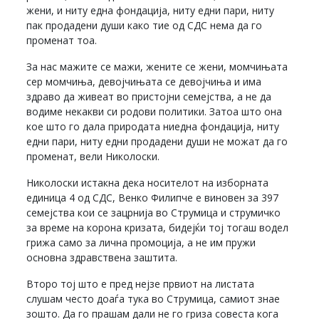
жени, и ниту една фондација, ниту едни пари, ниту
пак продадени души како тие од СДС нема да го
променат тоа.
За нас мажите се мажи, жените се жени, момчињата
сер момчиња, девојчињата се девојчиња и има
здраво да живеат во пристојни семејства, а не да
водиме некакви си родови политики. Затоа што она
кое што го дала природата ниедна фондација, ниту
едни пари, ниту едни продадени души не можат да го
променат, вели Николоски.
Николоски истакна дека носителот на изборната
единица 4 од СДС, Венко Филипче е виновен за 397
семејства кои се зацрнија во Струмица и струмичко
за време на корона кризата, бидејќи тој тогаш водел
грижа само за лична промоција, а не им пружи
основна здравствена заштита.
Второ тој што е пред нејзе првиот на листата
слушам често доаѓа тука во Струмица, самиот знае
зошто. Да го прашам дали не го гриза совеста кога