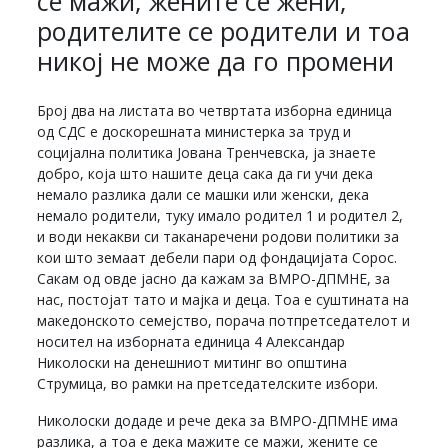
се мажи, жените се жени,
родителите се родители и тоа
никој не може да го промени
Број два на листата во четвртата изборна единица
од СДС е доскорешната министерка за труд и
социјална политика Јована Тренчевска, ја знаете
добро, која што нашите деца сака да ги учи дека
немало разлика дали се машки или женски, дека
немало родители, туку имало родител 1 и родител 2,
и води некакви си таканаречени родови политики за
кои што земаат дебели пари од фондацијата Сорос.
Сакам од овде јасно да кажам за ВМРО-ДПМНЕ, за
нас, постојат тато и мајка и деца. Тоа е суштината на
македонското семејство, порача потпретседателот и
носител на изборната единица 4 Александар
Николоски на денешниот митинг во општина
Струмица, во рамки на претседателските избори.
Николоски додаде и рече дека за ВМРО-ДПМНЕ има
разлика, а тоа е дека мажите се мажи, жените се