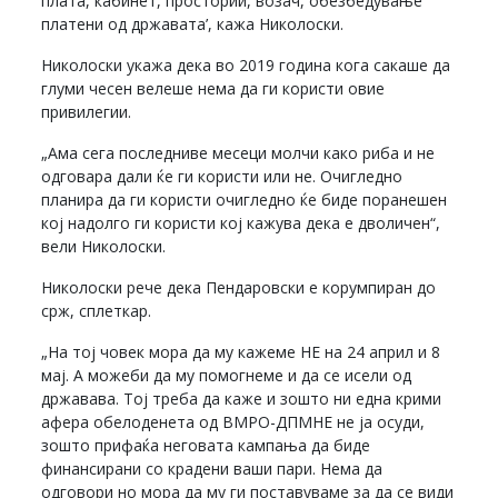
плата, кабинет, простории, возач, обезбедување
платени од државата’, кажа Николоски.
Николоски укажа дека во 2019 година кога сакаше да
глуми чесен велеше нема да ги користи овие
привилегии.
„Ама сега последниве месеци молчи како риба и не
одговара дали ќе ги користи или не. Очигледно
планира да ги користи очигледно ќе биде поранешен
кој надолго ги користи кој кажува дека е дволичен“,
вели Николоски.
Николоски рече дека Пендаровски е корумпиран до
срж, сплеткар.
„На тој човек мора да му кажеме НЕ на 24 април и 8
мај. А можеби да му помогнеме и да се исели од
државава. Тој треба да каже и зошто ни една крими
афера обелоденета од ВМРО-ДПМНЕ не ја осуди,
зошто прифаќа неговата кампања да биде
финансирани со крадени ваши пари. Нема да
одговори но мора да му ги поставуваме за да се види