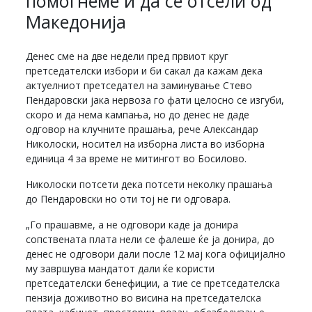
помогнеме и да се отсели од
Македонија
Денес сме на две недели пред првиот круг
претседателски избори и би сакал да кажам дека
актуелниот претседател на заминување Стево
Пендаровски јака нервоза го фати целосно се изгуби,
скоро и да нема кампања, но до денес не даде
одговор на клучните прашања, рече Александар
Николоски, носител на изборна листа во изборна
единица 4 за време не митингот во Босилово.
Николоски потсети дека потсети неколку прашања
до Пендаровски но оти тој не ги одговара.
„Го прашавме, а не одговори каде ја донира
сопствената плата нели се фалеше ќе ја донира, до
денес не одговори дали после 12 мај кога официјално
му завршува мандатот дали ќе користи
претседателски бенефиции, а тие се претседателска
пензија доживотно во висина на претседателска