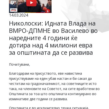
14.03.2024
Николоски: Идната Влада на
ВМРО-ДПМНЕ во Василево во
наредните 4 години ќе
дотира над 4 милиони евра
за општината да се развива
Почитувани,
Благодарам на присуството, еве навистина
присуствуваме на еден убав настан и би сакал да
честитам на градоначалникот, на советниците исто
така, на членовите на Советот, на сите вработени во
Општината за тоа што општината континуирано во
изминативе две години се развива.
Општината е во исклучително тешка ситуација,