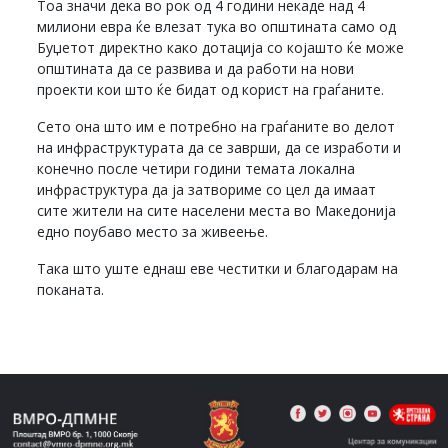
Тоа значи дека во рок од 4 години некаде над 4
милиони евра ќе влезат тука во општината само од
Буџетот директно како дотација со којашто ќе може
општината да се развива и да работи на нови
проекти кои што ќе бидат од корист на граѓаните.
Сето она што им е потребно на граѓаните во делот
на инфраструктурата да се заврши, да се изработи и
конечно после четири години темата локална
инфраструктура да ја затвориме со цел да имаат
сите жители на сите населени места во Македонија
едно поубаво место за живеење.
Така што уште еднаш еве честитки и благодарам на
поканата.