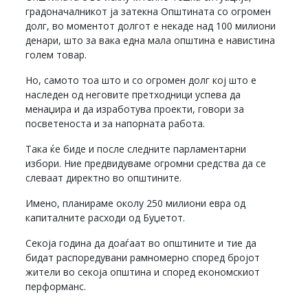
градоначалникот ја затекна Општината со огромен
долг, во моментот долгот е некаде над 100 милиони
денари, што за вака една мала општина е навистина
голем товар.
Но, самото тоа што и со огромен долг кој што е
наследен од неговите претходници успева да
менаџира и да изработува проекти, говори за
посветеноста и за напорната работа.
Така ќе биде и после следните парламентарни
избори. Ние предвидуваме огромни средства да се
слеваат директно во општините.
Имено, планираме околу 250 милиони евра од
капиталните расходи од Буџетот.
Секоја година да доаѓаат во општините и тие да
бидат распоредувани рамномерно според бројот
жители во секоја општина и според економскиот
перформанс.