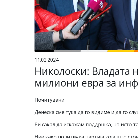
11.02.2024
Николоски: Владата 
милиони евра за ин
Почитувани,
Денеска сме тука да го видиме и да го с
Би сакал да искажам поддршка, но исто та
Ние како политичка партија која што ст