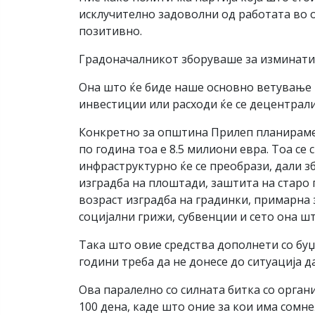
исклучително задоволни од работата во о
позитивно.
Градоначалникот зборуваше за изминатите
Она што ќе биде наше основно ветување 
инвестиции или расходи ќе се децентрали
Конкретно за општина Прилеп планираме 
по година тоа е 8.5 милиони евра. Тоа се
инфраструктурно ќе се преобрази, дали з
изградба на плоштади, заштита на старо 
возраст изградба на градинки, примарна
социјални грижи, субвенции и сето она ш
Така што овие средства дополнети со буџ
години треба да не донесе до ситуација 
Ова паралелно со силната битка со органи
100 дена, каде што оние за кои има сомн