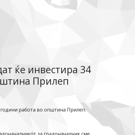
ат ќе инвестира 34
пштина Прилеп
2 години работа во општина Прилеп.
радоначалникот за градоначалник сме