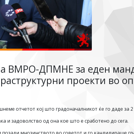
на ВМРО-ДПМНЕ за еден манд
фраструктурни проекти во о
лушнеме отчетот кој што градоначалникот ќе го даде за 
ка и задоволство од она кое што е сработено до сега.
ои позади мнозинството во советот и го кандидираше г