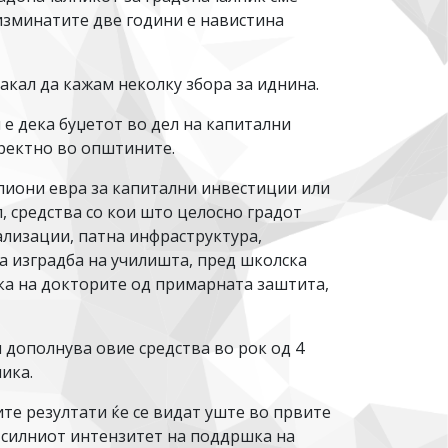
изминатите две години е навистина
акал да кажам неколку збора за иднина.
е дека буџетот во дел на капитални
иректно во општините.
лиони евра за капитални инвестиции или
л, средства со кои што целосно градот
ализации, патна инфраструктура,
на изградба на училишта, пред школска
ка на докторите од примарната заштита,
и дополнува овие средства во рок од 4
ика.
ите резултати ќе се видат уште во првите
и силниот интензитет на поддршка на