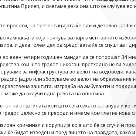
пштина Прилеп, и сметаме дека она што се случува во 
 проекти, на презентацијата ќе оди и детално. Јас би с
во кампањата која почнува за парламентарните избори 
зира, и дека голем дел од средствата ќе се спуштаат д
во еден четири годишен мандат да се потрошат 34 ми
 средства кои што градот никогаш претходно не ги виде
боруваме за инфраструктура во делот на водоводи, кан
градско јадро или зборуваме во делот на образование 
 здравствена заштита, изградба на амбуланти и поддрш
то може да вклучи една работа на општина.
етот на општината кои што сега секако останува и ќе г
да градот целосно се прероди и имаме комплетна нова сл
зиран криминал и корупција која што ќе се случи и прв
ежи ќе бидат изведен и пред лицето на правдата, како 